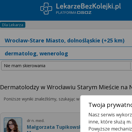
Dla Lekarza
Dermatolodzy w Wrocławiu Starym Mieście na N
Poniższe wyniki znaleźliśmy, szukając w promieniu
25 km
od wybran
Twoja prywatno
Nasz serwis wykorzy
dr n. med.
inne, które służą m
Małgorzata Tupikowska-
Powyższe mechanizm