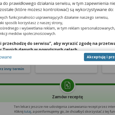
dna do prawidłowego działania serwisu, w tym zapewnienia 
zostałe (które możesz kontrolować) są wykorzystywane do:
prywatna
Pierwsza wizyta NFZ
W
wych funkcjonalności usprawniających działanie naszego serwisu,
jaki sposób korzystasz z naszej strony,
pnia 2026
ośredniego i wyświetlania reklam, w tym reklam spersonalizowanych
4 dni
unkcji mediów społecznościowych.
2:00
Lekarz nie udostępnia terminarza
 i przechodzę do serwisu”, aby wyrazić zgodę na przetwa
Leka
z pierwszorazowymi wizytami
z w
w Twoich danych w powyższych celach.
zerwuj
na NFZ
sowane
Akceptuję i pr
nie zgody jest dobrowolne, a wyrażoną zgodę możesz w każd
zgodę na przetwarzanie Twoich danych tylko w niektórych ce
rz inny termin
cej lub chcesz przeprowadzić konfigurację szczegółową, to 
eń zaawansowanych”.
na temat wykorzystywania narzędzi zewnętrznych w naszym se
isu.
Zamów receptę
Ten lekarz jeszcze nie udostępnia zamawiania recept przez inter
Kliknij
tutaj
, a poinformujemy go, że chciałbyś skorzystać z tej funk