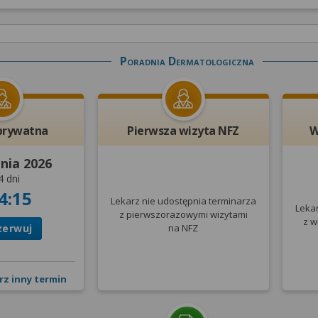
Poradnia Dermatologiczna
prywatna
Pierwsza wizyta NFZ
W
pnia 2026
4 dni
4:15
Lekarz nie udostępnia terminarza
Leka
z pierwszorazowymi wizytami
z w
zerwuj
na NFZ
rz inny termin