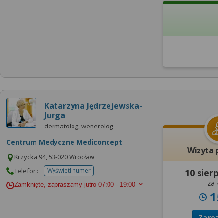
Katarzyna Jędrzejewska-
Jurga
dermatolog, wenerolog
Centrum Medyczne Mediconcept
Wizyta 
Krzycka 94, 53-020 Wrocław
Telefon:
Wyświetl numer
10 sier
telefonu do placowki
za 
Zamknięte, zapraszamy jutro
07:00 - 19:00
1
Zare