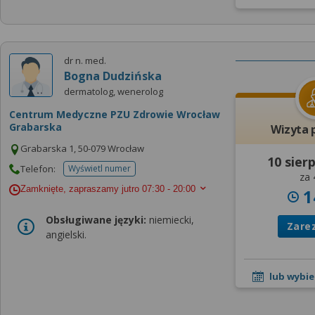
dr n. med.
Bogna Dudzińska
dermatolog, wenerolog
Centrum Medyczne PZU Zdrowie Wrocław
Grabarska
Wizyta 
Grabarska 1, 50-079 Wrocław
10 sier
Telefon:
Wyświetl numer
telefonu do placowki
za 
Zamknięte, zapraszamy jutro
07:30 - 20:00
1
Obsługiwane języki:
niemiecki,
Zare
angielski.
lub wybie