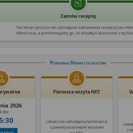
Zamów receptę
Ten lekarz jeszcze nie udostępnia zamawiania recept przez inter
Kliknij
tutaj
, a poinformujemy go, że chciałbyś skorzystać z tej funk
Poradnia Dermatologiczna
prywatna
Pierwsza wizyta NFZ
W
pnia 2026
4 dni
5:30
Lekarz nie udostępnia terminarza
Leka
z pierwszorazowymi wizytami
z w
zerwuj
na NFZ