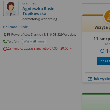
dr n. med.
Agnieszka Rusin-
Tupikowska
dermatolog, wenerolog
Polimed Clinic
Wizyta 
Pl. Powstańców Śląskich 1/116, 53-329 Wrocław
11 sier
Telefon:
Wyświetl numer
telefonu do placowki
za 
1
Zamknięte, zapraszamy jutro
07:30 - 20:00
Zare
lub wybie