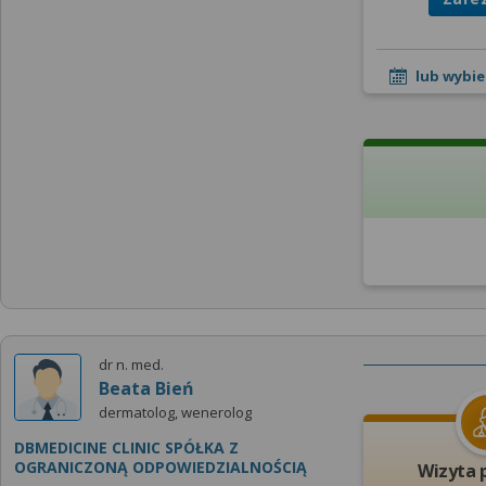
lub wybie
dr n. med.
Beata Bień
dermatolog, wenerolog
DBMEDICINE CLINIC SPÓŁKA Z
OGRANICZONĄ ODPOWIEDZIALNOŚCIĄ
Wizyta 