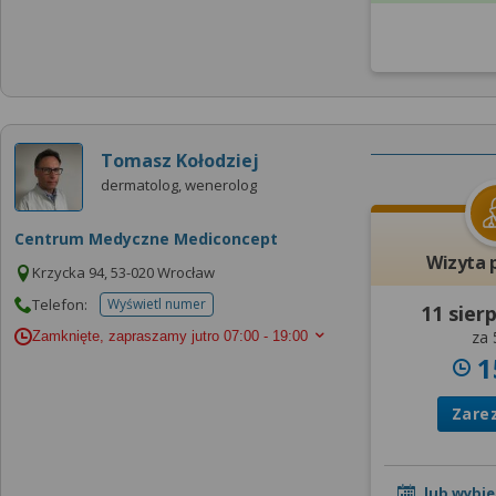
Tomasz Kołodziej
dermatolog, wenerolog
Centrum Medyczne Mediconcept
Wizyta 
Krzycka 94, 53-020 Wrocław
Telefon:
Wyświetl numer
11 sier
telefonu do placowki
za 
Zamknięte, zapraszamy jutro
07:00 - 19:00
1
Zare
lub wybie