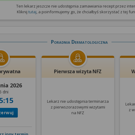
Ten lekarz jeszcze nie udostępnia zamawiania recept przez inter
Kliknij
tutaj
, a poinformujemy go, że chciałbyś skorzystać z tej funk
Poradnia Dermatologiczna
prywatna
Pierwsza wizyta NFZ
W
pnia 2026
5 dni
5:15
Lekarz nie udostępnia terminarza
Leka
z pierwszorazowymi wizytami
z w
zerwuj
na NFZ
rz inny termin