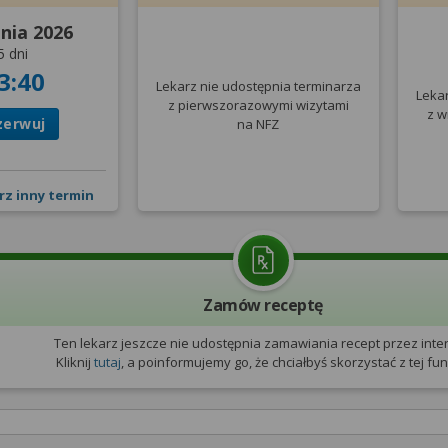
pnia 2026
5 dni
3:40
Lekarz nie udostępnia terminarza
Leka
z pierwszorazowymi wizytami
z w
zerwuj
na NFZ
rz inny termin
Zamów receptę
Ten lekarz jeszcze nie udostępnia zamawiania recept przez inter
Kliknij
tutaj
, a poinformujemy go, że chciałbyś skorzystać z tej funk