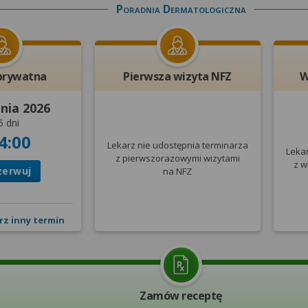
Poradnia Dermatologiczna
prywatna
Pierwsza wizyta NFZ
W
pnia 2026
5 dni
4:00
Lekarz nie udostępnia terminarza
Leka
z pierwszorazowymi wizytami
z w
zerwuj
na NFZ
rz inny termin
Zamów receptę