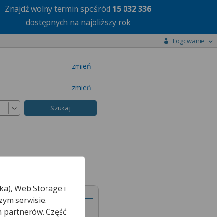
Znajdź wolny termin
spośród
15 032 336
dostępnych na najbliższy rok
Logowanie
miasto
zmień
specjalizację
zmień
ka), Web Storage i
zym serwisie.
h partnerów. Część