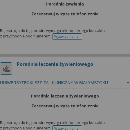
wyrażoną zgodę możesz w każdej chwili cofnąć,
Poradnia żywienia
możesz też wycofać zgodę na przetwarzanie Twoich
danych tylko w niektórych celach. Jeżeli chcesz
Zarezerwuj wizytę telefonicznie
dowiedzieć się więcej lub chcesz przeprowadzić
konfigurację szczegółową, to możesz tego dokonać
Rejestracja do tej poradni wymaga telefonicznego kontaktu
za pomocą „Ustawień zaawansowanych”.
z przychodnią pod numerem:
Wyświetl numer
telefonu do rejestracji
Więcej informacji na temat wykorzystywania
narzędzi zewnętrznych w naszym serwisie
znajdziesz w Regulaminie Serwisu.
Poradnia leczenia żywieniowego
UNIWERSYTECKI SZPITAL KLINICZNY W BIAŁYMSTOKU
Poradnia leczenia żywieniowego
Zarezerwuj wizytę telefonicznie
Rejestracja do tej poradni wymaga telefonicznego kontaktu
z przychodnią pod numerem:
Wyświetl numer