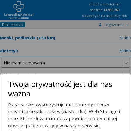
Znajdź wolny termin
spośród
14 950 260
dostępnych na najbliższy rok
Dla Lekarza
Logowanie
miast
zmień
specja
zmień
Twoja prywatność jest dla nas
ważna
Nie znaleźliśmy żadnych lekarzy w promieniu
25 km
, dlatego
Nasz serwis wykorzystuje mechanizmy między
zwiększyliśmy promień wyszukiwania do
50 km
.
innymi takie jak cookies (ciasteczka), Web Storage i
inne, które służą m.in. do zapewnienia optymalnej
obsługi podczas wizyty w naszym serwisie.