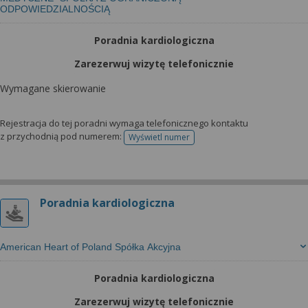
wyrażoną zgodę możesz w każdej chwili cofnąć,
ODPOWIEDZIALNOŚCIĄ
możesz też wycofać zgodę na przetwarzanie Twoich
danych tylko w niektórych celach. Jeżeli chcesz
Poradnia kardiologiczna
dowiedzieć się więcej lub chcesz przeprowadzić
Zarezerwuj wizytę telefonicznie
konfigurację szczegółową, to możesz tego dokonać
za pomocą „Ustawień zaawansowanych”.
Wymagane skierowanie
Więcej informacji na temat wykorzystywania
narzędzi zewnętrznych w naszym serwisie
Rejestracja do tej poradni wymaga telefonicznego kontaktu
z przychodnią pod numerem:
znajdziesz w Regulaminie Serwisu.
Wyświetl numer
telefonu do rejestracji
Poradnia kardiologiczna
American Heart of Poland Spółka Akcyjna
Poradnia kardiologiczna
Zarezerwuj wizytę telefonicznie