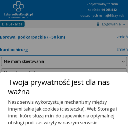
Znajdź wolny termin
spośród
14 963 542
dostępnych na najbliższy rok
Dla Lekarza
Logowanie
miast
zmień
specja
zmień
Twoja prywatność jest dla nas
ważna
Nie znaleźliśmy żadnych lekarzy w promieniu
25 km
, dlatego
Nasz serwis wykorzystuje mechanizmy między
zwiększyliśmy promień wyszukiwania do
50 km
.
innymi takie jak cookies (ciasteczka), Web Storage i
inne, które służą m.in. do zapewnienia optymalnej
obsługi podczas wizyty w naszym serwisie.