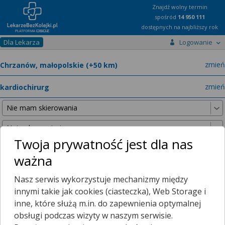
Znajdź wolny termin
spośród
14 950 111
dostępnych na najbliższy rok
Dla Lekarza
Logowanie
miast
zmień
specja
zmień
Twoja prywatność jest dla nas
ważna
Nie znaleźliśmy żadnych lekarzy w promieniu
25 km
, dlatego
Nasz serwis wykorzystuje mechanizmy między
zwiększyliśmy promień wyszukiwania do
50 km
.
innymi takie jak cookies (ciasteczka), Web Storage i
inne, które służą m.in. do zapewnienia optymalnej
obsługi podczas wizyty w naszym serwisie.