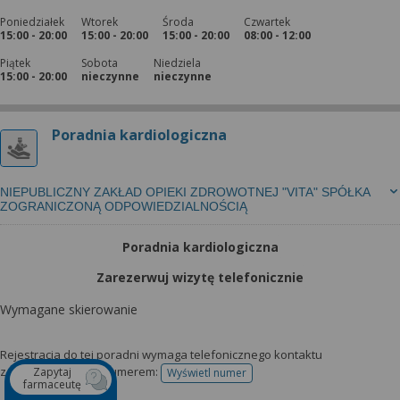
Poniedziałek
Wtorek
Środa
Czwartek
15:00 - 20:00
15:00 - 20:00
15:00 - 20:00
08:00 - 12:00
Piątek
Sobota
Niedziela
15:00 - 20:00
nieczynne
nieczynne
Poradnia kardiologiczna
NIEPUBLICZNY ZAKŁAD OPIEKI ZDROWOTNEJ "VITA" SPÓŁKA
ZOGRANICZONĄ ODPOWIEDZIALNOŚCIĄ
Poradnia kardiologiczna
Zarezerwuj wizytę telefonicznie
Wymagane skierowanie
Rejestracja do tej poradni wymaga telefonicznego kontaktu
z przychodnią pod numerem:
Zapytaj
Wyświetl numer
telefonu do rejestracji
farmaceutę