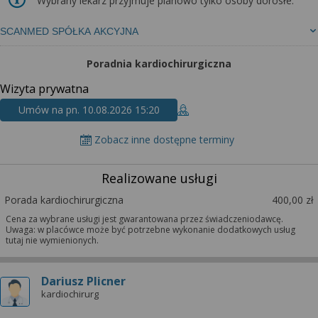
wyrażoną zgodę możesz w każdej chwili cofnąć,
Wybrany lekarz przyjmuje planowo tylko osoby dorosłe.
możesz też wycofać zgodę na przetwarzanie Twoich
SCANMED SPÓŁKA AKCYJNA
danych tylko w niektórych celach. Jeżeli chcesz
dowiedzieć się więcej lub chcesz przeprowadzić
Poradnia kardiochirurgiczna
konfigurację szczegółową, to możesz tego dokonać
za pomocą „Ustawień zaawansowanych”.
Wizyta prywatna
Więcej informacji na temat wykorzystywania
Umów na pn. 10.08.2026 15:20
narzędzi zewnętrznych w naszym serwisie
Zobacz inne dostępne terminy
znajdziesz w Regulaminie Serwisu.
Realizowane usługi
Porada kardiochirurgiczna
400,00 zł
Cena za wybrane usługi jest gwarantowana przez świadczeniodawcę.
Uwaga: w placówce może być potrzebne wykonanie dodatkowych usług
tutaj nie wymienionych.
Dariusz Plicner
kardiochirurg