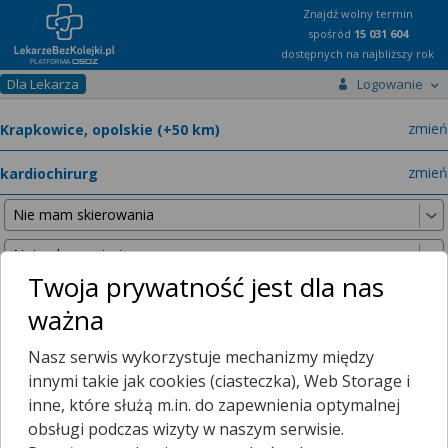
Znajdź wolny termin
spośród
15 031 604
dostępnych na najbliższy rok
Dla Lekarza
Logowanie
miast
zmień
specja
zmień
Twoja prywatność jest dla nas
ważna
Nie znaleźliśmy żadnych lekarzy w promieniu
25 km
, dlatego
Nasz serwis wykorzystuje mechanizmy między
zwiększyliśmy promień wyszukiwania do
50 km
.
innymi takie jak cookies (ciasteczka), Web Storage i
inne, które służą m.in. do zapewnienia optymalnej
obsługi podczas wizyty w naszym serwisie.