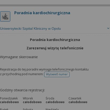
Poradnia kardiochirurgiczna
Uniwersytecki Szpital Kliniczny w Opolu
Poradnia kardiochirurgiczna
Zarezerwuj wizytę telefonicznie
Wymagane skierowanie
Rejestracja do tej poradni wymaga telefonicznego kontaktu
z przychodnią pod numerem:
Wyświetl numer
telefonu do rejestracji
Godziny otwarcia rejestracji:
Poniedziałek
Wtorek
Środa
Czwartek
całodobowo
całodobowo
całodobowo
całodobowo
Piątek
Sobota
Niedziela