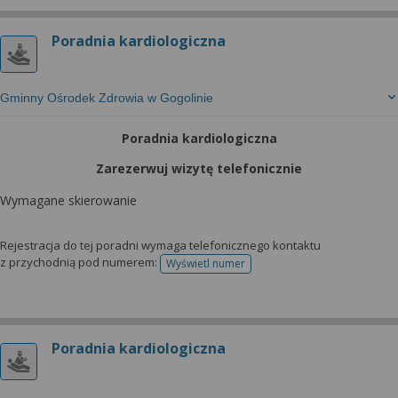
wyrażoną zgodę możesz w każdej chwili cofnąć,
możesz też wycofać zgodę na przetwarzanie Twoich
Poradnia kardiologiczna
danych tylko w niektórych celach. Jeżeli chcesz
dowiedzieć się więcej lub chcesz przeprowadzić
konfigurację szczegółową, to możesz tego dokonać
Gminny Ośrodek Zdrowia w Gogolinie
za pomocą „Ustawień zaawansowanych”.
Więcej informacji na temat wykorzystywania
Poradnia kardiologiczna
narzędzi zewnętrznych w naszym serwisie
Zarezerwuj wizytę telefonicznie
znajdziesz w Regulaminie Serwisu.
Wymagane skierowanie
Rejestracja do tej poradni wymaga telefonicznego kontaktu
z przychodnią pod numerem:
Wyświetl numer
telefonu do rejestracji
Poradnia kardiologiczna