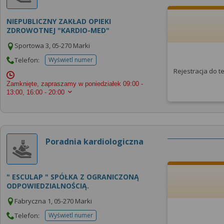
NIEPUBLICZNY ZAKŁAD OPIEKI
ZDROWOTNEJ "KARDIO-MED"
Sportowa 3, 05-270 Marki
Telefon:
Wyświetl numer
telefonu do placowki
Rejestracja do 
Zamknięte, zapraszamy w poniedziałek
09:00 -
13:00, 16:00 - 20:00
Poradnia kardiologiczna
" ESCULAP " SPÓŁKA Z OGRANICZONĄ
ODPOWIEDZIALNOŚCIĄ.
Fabryczna 1, 05-270 Marki
Telefon:
Wyświetl numer
telefonu do placowki