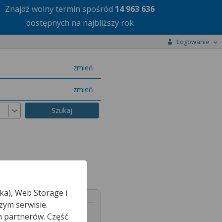
Znajdź wolny termin
spośród
14 963 636
dostępnych na najbliższy rok
Logowanie
miasto
zmień
specjalizację
zmień
ka), Web Storage i
zym serwisie.
h partnerów. Część