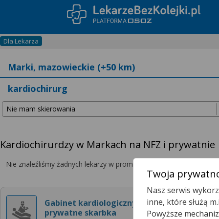
Dla Lekarza
Kardiochirurdzy w Markach na NFZ i prywatnie
Nie znaleźliśmy żadnych lekarzy w promieniu
25 km
, dlatego zwię
Twoja prywatno
Nasz serwis wykorzy
inne, które służą m
Gabinet kardiologiczny
prywatne skarbka
Powyższe mechanizm