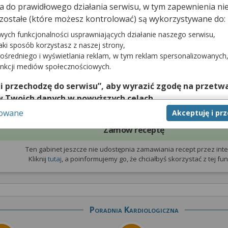
dna do prawidłowego działania serwisu, w tym zapewnienia 
zostałe (które możesz kontrolować) są wykorzystywane do:
prywatna
Pierwsza wizyta NFZ
W
wych funkcjonalności usprawniających działanie naszego serwisu,
jaki sposób korzystasz z naszej strony,
Gabinet nie udostępnia terminarza
e udostępnia
Gabin
ośredniego i wyświetlania reklam, w tym reklam spersonalizowanych
z pierwszorazowymi
wizytami
zytami prywatnymi
z w
unkcji mediów społecznościowych.
na NFZ
 i przechodzę do serwisu”, aby wyrazić zgodę na przetwa
w Twoich danych w powyższych celach.
sowane
Akceptuję i pr
nie zgody jest dobrowolne, a wyrażoną zgodę możesz w każd
zgodę na przetwarzanie Twoich danych tylko w niektórych ce
Zamów receptę
cej lub chcesz przeprowadzić konfigurację szczegółową, to 
Ten gabinet jeszcze nie udostępnia zamawiania recept przez inte
eń zaawansowanych”.
Kliknij
tutaj
, a poinformujemy go, że chciałbyś skorzystać z tej funk
na temat wykorzystywania narzędzi zewnętrznych w naszym se
isu.
Poradnia Kardiologiczna