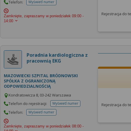
Telefon:
Wyświetl numer
telefonu do placowki
Rejestracja do 
Zamknięte, zapraszamy w poniedziałek
09:00 -
14:00
Poradnia kardiologiczna z
pracownią EKG
MAZOWIECKI SZPITAL BRÓDNOWSKI
SPÓŁKA Z OGRANICZONĄ
ODPOWIEDZIALNOŚCIĄ
Kondratowicza 8, 03-242 Warszawa
Telefon do rejestracji:
Wyświetl numer
Rejestracja do 
telefonu do rejestracji
Telefon:
Wyświetl numer
telefonu do placowki
Zamknięte, zapraszamy w poniedziałek
08:00 -