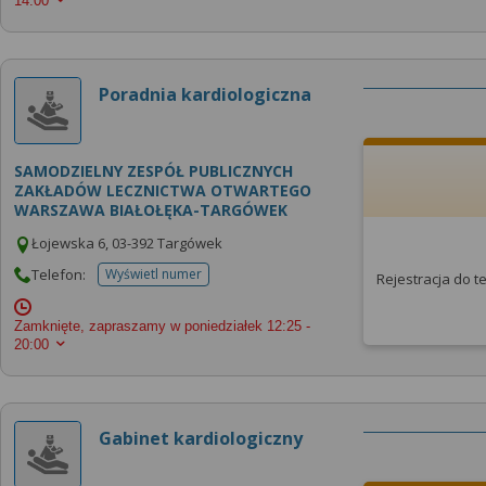
14:00
Poradnia kardiologiczna
SAMODZIELNY ZESPÓŁ PUBLICZNYCH
ZAKŁADÓW LECZNICTWA OTWARTEGO
WARSZAWA BIAŁOŁĘKA-TARGÓWEK
Łojewska 6, 03-392 Targówek
Telefon:
Wyświetl numer
Rejestracja do 
telefonu do placowki
Zamknięte, zapraszamy w poniedziałek
12:25 -
20:00
Gabinet kardiologiczny