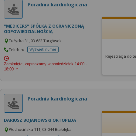
Poradnia kardiologiczna
"MEDICERS" SPÓŁKA Z OGRANICZONĄ
ODPOWIEDZIALNOŚCIĄ
Tużycka 31, 03-683 Targówek
Telefon:
Wyświetl numer
telefonu do placowki
Rejestracja do 
Zamknięte, zapraszamy w poniedziałek
14:00 -
18:00
Poradnia kardiologiczna
DARIUSZ BOJANOWSKI ORTOPEDA
Płochocińska 111, 03-044 Białołęka