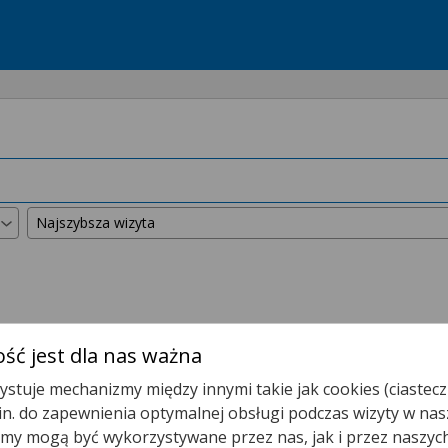
kszyliśmy promień wyszukiwania do
50 km
.
ść jest dla nas ważna
stuje mechanizmy między innymi takie jak cookies (ciastecz
Poradnia Kardiologiczna
.in. do zapewnienia optymalnej obsługi podczas wizyty w nas
y mogą być wykorzystywane przez nas, jak i przez naszyc