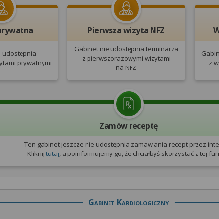
prywatna
Pierwsza wizyta NFZ
W
Gabinet nie udostępnia terminarza
e udostępnia
Gabin
z pierwszorazowymi
wizytami
zytami prywatnymi
z w
na NFZ
Zamów receptę
Ten gabinet jeszcze nie udostępnia zamawiania recept przez inte
Kliknij
tutaj
, a poinformujemy go, że chciałbyś skorzystać z tej funk
Gabinet Kardiologiczny