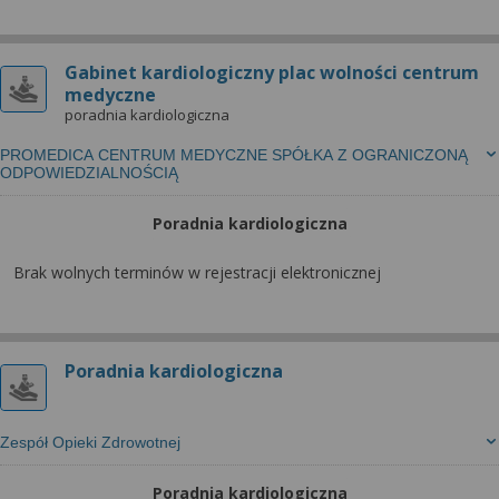
wyrażoną zgodę możesz w każdej chwili cofnąć,
możesz też wycofać zgodę na przetwarzanie Twoich
danych tylko w niektórych celach. Jeżeli chcesz
Gabinet kardiologiczny plac wolności centrum
dowiedzieć się więcej lub chcesz przeprowadzić
medyczne
konfigurację szczegółową, to możesz tego dokonać
poradnia kardiologiczna
za pomocą „Ustawień zaawansowanych”.
PROMEDICA CENTRUM MEDYCZNE SPÓŁKA Z OGRANICZONĄ
Więcej informacji na temat wykorzystywania
ODPOWIEDZIALNOŚCIĄ
narzędzi zewnętrznych w naszym serwisie
znajdziesz w Regulaminie Serwisu.
Poradnia kardiologiczna
Brak wolnych terminów w rejestracji elektronicznej
Poradnia kardiologiczna
Zespół Opieki Zdrowotnej
Poradnia kardiologiczna