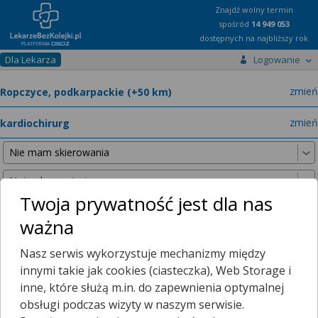
Znajdź wolny termin
spośród
14 949 053
dostępnych na najbliższy rok
Dla Lekarza
Logowanie
miast
zmień
specja
zmień
Twoja prywatność jest dla nas
ważna
Nie znaleźliśmy żadnych lekarzy w promieniu
25 km
, dlatego
Nasz serwis wykorzystuje mechanizmy między
zwiększyliśmy promień wyszukiwania do
50 km
.
innymi takie jak cookies (ciasteczka), Web Storage i
inne, które służą m.in. do zapewnienia optymalnej
obsługi podczas wizyty w naszym serwisie.