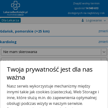
Znajdź wolny termin
spośród
14 949 613
dostępnych na najbliższy rok
Dla Lekarza
Logowanie
miast
zmień
specja
zmień
Twoja prywatność jest dla nas
ważna
Poniższe wyniki znaleźliśmy, szukając w promieniu
25 km
Nasz serwis wykorzystuje mechanizmy między
od wybranej lokalizacji.
innymi takie jak cookies (ciasteczka), Web Storage i
inne, które służą m.in. do zapewnienia optymalnej
obsługi podczas wizyty w naszym serwisie.