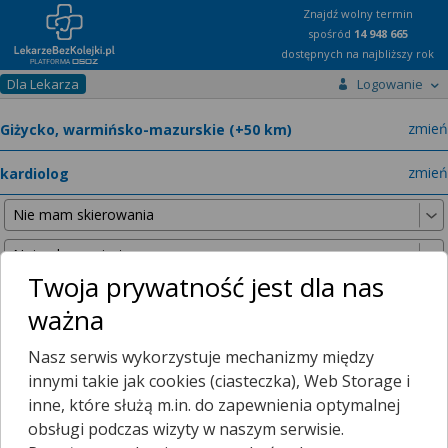
Znajdź wolny termin
spośród
14 948 665
dostępnych na najbliższy rok
Dla Lekarza
Logowanie
miast
zmień
specja
zmień
Twoja prywatność jest dla nas
ważna
Nie znaleźliśmy żadnych lekarzy w promieniu
25 km
, dlatego
Nasz serwis wykorzystuje mechanizmy między
zwiększyliśmy promień wyszukiwania do
50 km
.
innymi takie jak cookies (ciasteczka), Web Storage i
inne, które służą m.in. do zapewnienia optymalnej
obsługi podczas wizyty w naszym serwisie.