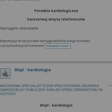
wyrażoną zgodę możesz w każdej chwili cofnąć,
możesz też wycofać zgodę na przetwarzanie Twoich
Poradnia kardiologiczna
danych tylko w niektórych celach. Jeżeli chcesz
dowiedzieć się więcej lub chcesz przeprowadzić
Zarezerwuj wizytę telefonicznie
konfigurację szczegółową, to możesz tego dokonać
Wymagane skierowanie
za pomocą „Ustawień zaawansowanych”.
Więcej informacji na temat wykorzystywania
Rejestracja do tej poradni wymaga telefonicznego kontaktu
narzędzi zewnętrznych w naszym serwisie
z przychodnią pod numerem:
Wyświetl numer
telefonu do rejestracji
znajdziesz w Regulaminie Serwisu.
Wspl - kardiologia
WOJSKOWA SPECJALISTYCZNA PRZYCHODNIA LEKARSKA
SAMODZIELNY PUBLICZNY ZAKŁAD OPIEKI ZDROWOTNEJ W
GIŻYCKU
Wspl - kardiologia