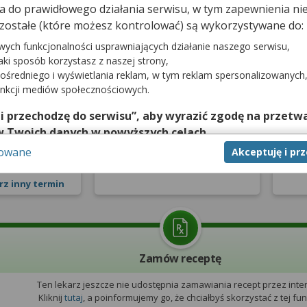
dna do prawidłowego działania serwisu, w tym zapewnienia 
zostałe (które możesz kontrolować) są wykorzystywane do:
prywatna
Pierwsza wizyta NFZ
W
wych funkcjonalności usprawniających działanie naszego serwisu,
jaki sposób korzystasz z naszej strony,
pnia 2026
ośredniego i wyświetlania reklam, w tym reklam spersonalizowanych
tro
unkcji mediów społecznościowych.
0:00
Lekarz nie udostępnia terminarza
 i przechodzę do serwisu”, aby wyrazić zgodę na przetwa
Leka
z pierwszorazowymi wizytami
z w
w Twoich danych w powyższych celach.
zerwuj
na NFZ
sowane
Akceptuję i pr
nie zgody jest dobrowolne, a wyrażoną zgodę możesz w każd
zgodę na przetwarzanie Twoich danych tylko w niektórych ce
rz inny termin
cej lub chcesz przeprowadzić konfigurację szczegółową, to 
eń zaawansowanych”.
na temat wykorzystywania narzędzi zewnętrznych w naszym se
isu.
Zamów receptę
Ten lekarz jeszcze nie udostępnia zamawiania recept przez inter
Kliknij
tutaj
, a poinformujemy go, że chciałbyś skorzystać z tej funk