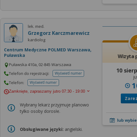
lek. med.
Grzegorz Karczmarewicz
kardiolog
Centrum Medyczne POLMED Warszawa,
Puławska
Wizyta 
Puławska 410a, 02-845 Warszawa
10 sier
Telefon do rejestracji:
Wyświetl numer
telefonu do rejestracji
ju
Telefon:
Wyświetl numer
1
telefonu do placowki
Zamknięte, zapraszamy jutro
07:30 - 19:00
Zare
Wybrany lekarz przyjmuje planowo
tylko osoby dorosłe.
lub wybie
Obsługiwane języki:
angielski.