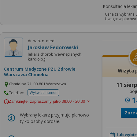
Konsultacja leka
Cena za wybrane u
Uwaga: w placówce
dr hab. n. med.
Jarosław Fedorowski
lekarz chorób wewnętrznych,
kardiolog
Centrum Medyczne PZU Zdrowie
Wizyta 
Warszawa Chmielna
Chmielna 71, 00-801 Warszawa
11 sier
poj
Telefon:
Wyświetl numer
telefonu do placowki
1
Zamknięte, zapraszamy jutro
08:00 - 20:00
Zare
Wybrany lekarz przyjmuje planowo
tylko osoby dorosłe.
lub wybie