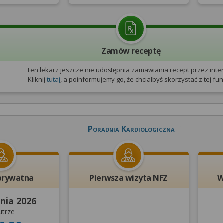
Zamów receptę
Ten lekarz jeszcze nie udostępnia zamawiania recept przez inter
Kliknij
tutaj
, a poinformujemy go, że chciałbyś skorzystać z tej funk
Poradnia Kardiologiczna
prywatna
Pierwsza wizyta NFZ
W
pnia 2026
utrze