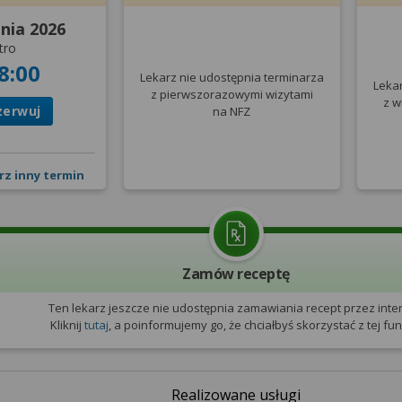
pnia 2026
tro
8:00
Lekarz nie udostępnia terminarza
Leka
z pierwszorazowymi wizytami
z w
zerwuj
na NFZ
rz inny termin
Zamów receptę
Ten lekarz jeszcze nie udostępnia zamawiania recept przez inter
Kliknij
tutaj
, a poinformujemy go, że chciałbyś skorzystać z tej funk
Realizowane usługi