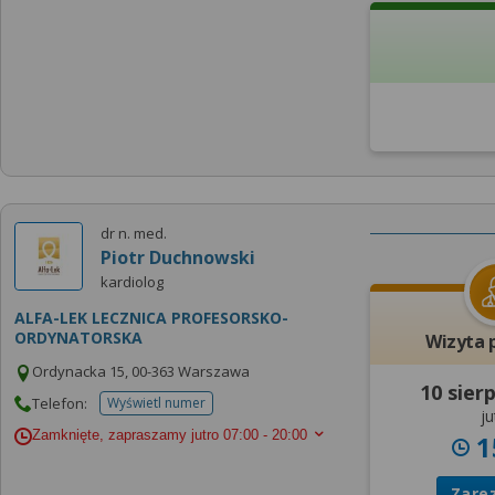
dr n. med.
Piotr Duchnowski
kardiolog
ALFA-LEK LECZNICA PROFESORSKO-
ORDYNATORSKA
Wizyta 
Ordynacka 15, 00-363 Warszawa
10 sier
Telefon:
Wyświetl numer
telefonu do placowki
ju
Zamknięte, zapraszamy jutro
07:00 - 20:00
1
Zare