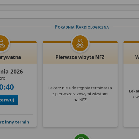
Poradnia Kardiologiczna
prywatna
Pierwsza wizyta NFZ
W
pnia 2026
tro
0:40
Lekarz nie udostępnia terminarza
Leka
z pierwszorazowymi wizytami
z w
zerwuj
na NFZ
rz inny termin