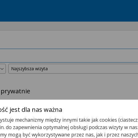
 prywatnie
kszyliśmy promień wyszukiwania do
50 km
.
ść jest dla nas ważna
stuje mechanizmy między innymi takie jak cookies (ciastecz
Poradnia Kardiologiczna
.in. do zapewnienia optymalnej obsługi podczas wizyty w nas
y mogą być wykorzystywane przez nas, jak i przez naszyc