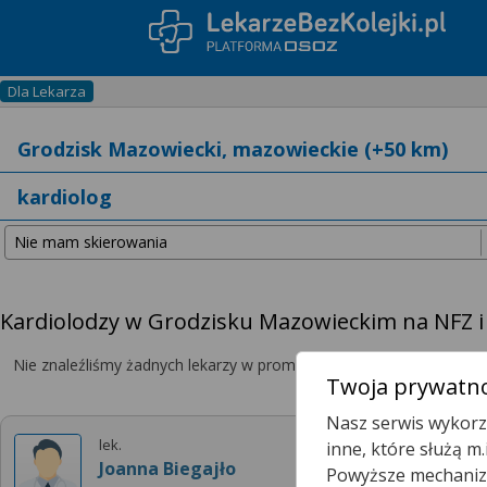
Dla Lekarza
Kardiolodzy w Grodzisku Mazowieckim na NFZ i
Nie znaleźliśmy żadnych lekarzy w promieniu
25 km
, dlatego zwię
Twoja prywatno
Nasz serwis wykorzy
lek.
inne, które służą m
Joanna Biegajło
Powyższe mechanizm