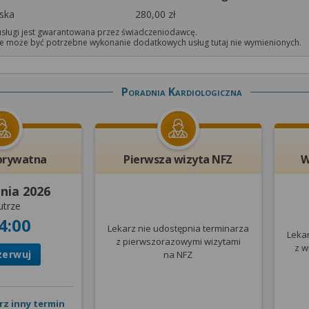
rska
280,00 zł
sługi jest gwarantowana przez świadczeniodawcę.
 może być potrzebne wykonanie dodatkowych usług tutaj nie wymienionych.
Poradnia Kardiologiczna
prywatna
Pierwsza wizyta NFZ
W
pnia 2026
utrze
4:00
Lekarz nie udostępnia terminarza
Leka
z pierwszorazowymi wizytami
z w
zerwuj
na NFZ
rz inny termin