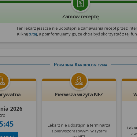
Zamów receptę
Ten lekarz jeszcze nie udostępnia zamawiania recept przez inter
Kliknij
tutaj
, a poinformujemy go, że chciałbyś skorzystać z tej funk
Poradnia Kardiologiczna
prywatna
Pierwsza wizyta NFZ
W
pnia 2026
tro
5:45
Lekarz nie udostępnia terminarza
Leka
z pierwszorazowymi wizytami
z w
zerwuj
na NFZ