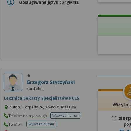
Obsługiwane języki:
angielski.
dr
Grzegorz Styczyński
kardiolog
Lecznica Lekarzy Specjalistów PULS
Wizyta 
Plutonu Torpedy 26, 02-495 Warszawa
Telefon do rejestracji:
Wyświetl numer
11 sier
telefonu do rejestracji
poj
Telefon:
Wyświetl numer
telefonu do placowki