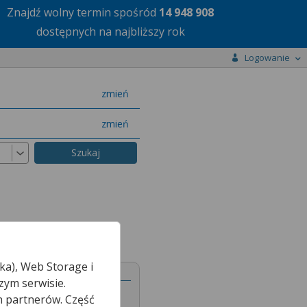
Znajdź wolny termin
spośród
14 948 908
dostępnych na najbliższy rok
Logowanie
miasto
zmień
specjalizację
zmień
ka), Web Storage i
zym serwisie.
h partnerów. Część