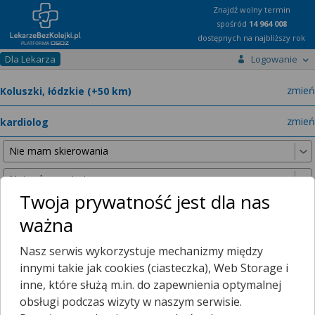
Znajdź wolny termin
spośród
14 964 008
dostępnych na najbliższy rok
Dla Lekarza
Logowanie
miast
zmień
specja
zmień
Twoja prywatność jest dla nas
ważna
Nie znaleźliśmy żadnych lekarzy w promieniu
25 km
, dlatego
Nasz serwis wykorzystuje mechanizmy między
zwiększyliśmy promień wyszukiwania do
50 km
.
innymi takie jak cookies (ciasteczka), Web Storage i
inne, które służą m.in. do zapewnienia optymalnej
obsługi podczas wizyty w naszym serwisie.