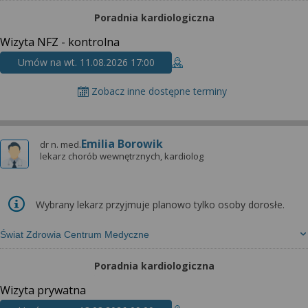
wyrażoną zgodę możesz w każdej chwili cofnąć,
możesz też wycofać zgodę na przetwarzanie Twoich
Poradnia kardiologiczna
danych tylko w niektórych celach. Jeżeli chcesz
Wizyta NFZ - kontrolna
dowiedzieć się więcej lub chcesz przeprowadzić
Umów na wt. 11.08.2026 17:00
konfigurację szczegółową, to możesz tego dokonać
za pomocą „Ustawień zaawansowanych”.
Zobacz inne dostępne terminy
Więcej informacji na temat wykorzystywania
narzędzi zewnętrznych w naszym serwisie
znajdziesz w Regulaminie Serwisu.
Emilia Borowik
dr n. med.
lekarz chorób wewnętrznych, kardiolog
Wybrany lekarz przyjmuje planowo tylko osoby dorosłe.
Świat Zdrowia Centrum Medyczne
Poradnia kardiologiczna
Wizyta prywatna