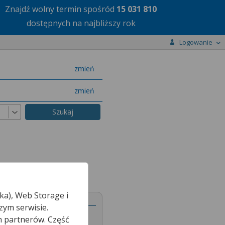
Znajdź wolny termin
spośród
15 031 810
dostępnych na najbliższy rok
Logowanie
miasto
zmień
specjalizację
zmień
ka), Web Storage i
zym serwisie.
h partnerów. Część