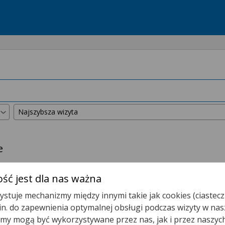
e
kszyliśmy promień wyszukiwania do
50 km
.
ść jest dla nas ważna
stuje mechanizmy między innymi takie jak cookies (ciastecz
Poradnia Kardiologiczna
.in. do zapewnienia optymalnej obsługi podczas wizyty w nas
y mogą być wykorzystywane przez nas, jak i przez naszyc