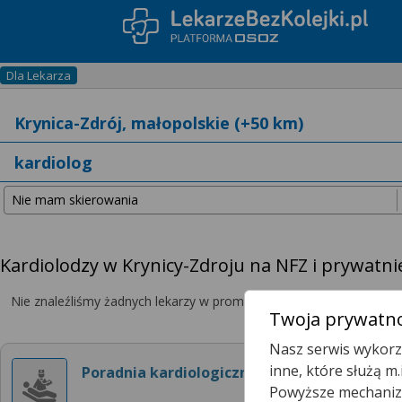
Dla Lekarza
Kardiolodzy w Krynicy-Zdroju na NFZ i prywatni
Nie znaleźliśmy żadnych lekarzy w promieniu
25 km
, dlatego zwię
Twoja prywatno
Nasz serwis wykorzy
inne, które służą m
Poradnia kardiologiczna
Powyższe mechanizm