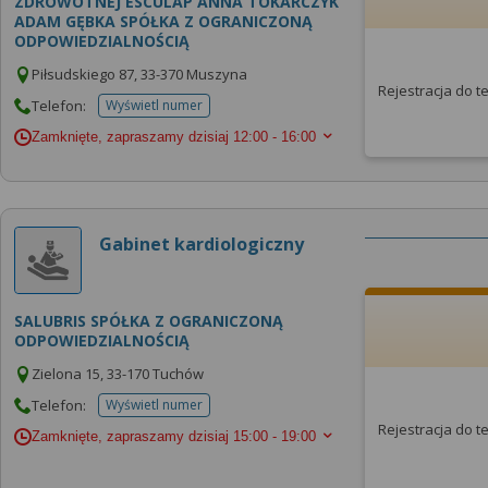
ZDROWOTNEJ ESCULAP ANNA TOKARCZYK
ADAM GĘBKA SPÓŁKA Z OGRANICZONĄ
ODPOWIEDZIALNOŚCIĄ
Piłsudskiego 87, 33-370 Muszyna
Rejestracja do 
Telefon:
Wyświetl numer
telefonu do placowki
Zamknięte, zapraszamy dzisiaj
12:00 - 16:00
Gabinet kardiologiczny
SALUBRIS SPÓŁKA Z OGRANICZONĄ
ODPOWIEDZIALNOŚCIĄ
Zielona 15, 33-170 Tuchów
Telefon:
Wyświetl numer
telefonu do placowki
Rejestracja do 
Zamknięte, zapraszamy dzisiaj
15:00 - 19:00