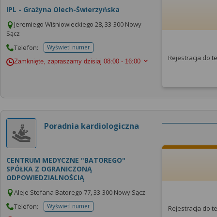
IPL - Grażyna Olech-Świerzyńska
Jeremiego Wiśniowieckiego 28, 33-300 Nowy
Sącz
Telefon:
Wyświetl numer
telefonu do placowki
Rejestracja do 
Zamknięte, zapraszamy dzisiaj
08:00 - 16:00
Poradnia kardiologiczna
CENTRUM MEDYCZNE "BATOREGO"
SPÓŁKA Z OGRANICZONĄ
ODPOWIEDZIALNOŚCIĄ
Aleje Stefana Batorego 77, 33-300 Nowy Sącz
Telefon:
Wyświetl numer
Rejestracja do 
telefonu do placowki