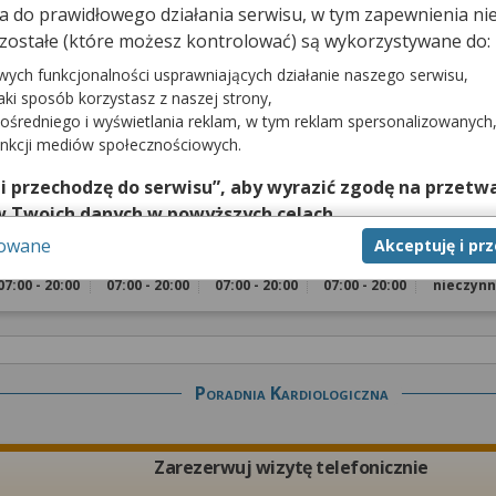
dna do prawidłowego działania serwisu, w tym zapewnienia 
Zarezerwuj wizytę telefonicznie
zostałe (które możesz kontrolować) są wykorzystywane do:
Wymagane skierowanie
wych funkcjonalności usprawniających działanie naszego serwisu,
jaki sposób korzystasz z naszej strony,
ośredniego i wyświetlania reklam, w tym reklam spersonalizowanych
unkcji mediów społecznościowych.
tej poradni wymaga telefonicznego kontaktu z przychodnią pod numerem:
 i przechodzę do serwisu”, aby wyrazić zgodę na przetwa
w Twoich danych w powyższych celach.
a rejestracji:
sowane
Akceptuję i pr
nie zgody jest dobrowolne, a wyrażoną zgodę możesz w każd
Wtorek
Środa
Czwartek
Piątek
Sobota
zgodę na przetwarzanie Twoich danych tylko w niektórych ce
07:00 - 20:00
07:00 - 20:00
07:00 - 20:00
07:00 - 20:00
nieczyn
cej lub chcesz przeprowadzić konfigurację szczegółową, to 
eń zaawansowanych”.
na temat wykorzystywania narzędzi zewnętrznych w naszym se
isu.
Poradnia Kardiologiczna
Zarezerwuj wizytę telefonicznie