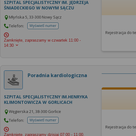
SZPITAL SPECJALISTYCZNY IM. JĘDRZEJA
ŚNIADECKIEGO W NOWYM SĄCZU
Młyńska 5, 33-300 Nowy Sącz
Telefon:
Wyświetl numer
telefonu do placowki
Rejestracja do 
Zamknięte, zapraszamy w czwartek
11:00 -
14:30
Poradnia kardiologiczna
SZPITAL SPECJALISTYCZNY IM.HENRYKA
KLIMONTOWICZA W GORLICACH
Węgierska 21, 38-300 Gorlice
Telefon:
Wyświetl numer
telefonu do placowki
Rejestracja do 
Zamknięte, zapraszamy dzisiaj
07:00 - 11:00,