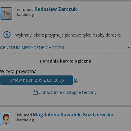
Radosław Zarczuk
dr n. med.
kardiolog
Wybrany lekarz przyjmuje planowo tylko osoby dorosłe.
CENTRUM MEDYCZNE CHODŹKI
Poradnia kardiologiczna
Wizyta prywatna
Umów na śr. 2.09.2026 20:05
Zobacz inne dostępne terminy
Magdalena Kawałek-Goździewska
lek. med.
kardiolog