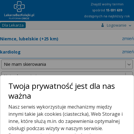
Znajdź wolny termin
spośród
15 031 639
dostępnych na najbliższy rok
Dla Lekarza
Logowanie
miast
zmień
specja
zmień
Twoja prywatność jest dla nas
ważna
Poniższe wyniki znaleźliśmy, szukając w promieniu
25 km
Nasz serwis wykorzystuje mechanizmy między
od wybranej lokalizacji.
innymi takie jak cookies (ciasteczka), Web Storage i
inne, które służą m.in. do zapewnienia optymalnej
obsługi podczas wizyty w naszym serwisie.