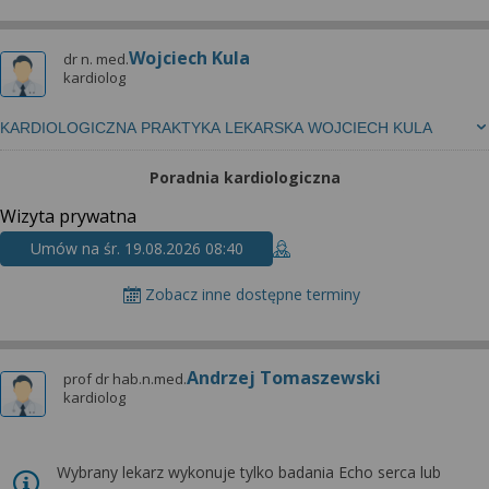
Wojciech Kula
dr n. med.
kardiolog
KARDIOLOGICZNA PRAKTYKA LEKARSKA WOJCIECH KULA
Poradnia kardiologiczna
Wizyta prywatna
Umów na śr. 19.08.2026 08:40
Zobacz inne dostępne terminy
Andrzej Tomaszewski
prof dr hab.n.med.
kardiolog
Wybrany lekarz wykonuje tylko badania Echo serca lub