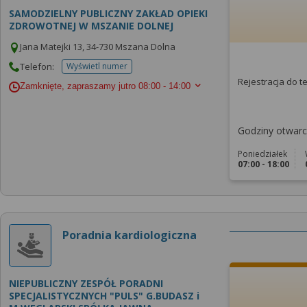
SAMODZIELNY PUBLICZNY ZAKŁAD OPIEKI
ZDROWOTNEJ W MSZANIE DOLNEJ
Jana Matejki 13, 34-730 Mszana Dolna
Telefon:
Wyświetl numer
telefonu do placowki
Rejestracja do 
Zamknięte, zapraszamy jutro
08:00 - 14:00
Godziny otwarci
Poniedziałek
07:00 - 18:00
Poradnia kardiologiczna
NIEPUBLICZNY ZESPÓŁ PORADNI
SPECJALISTYCZNYCH "PULS" G.BUDASZ i