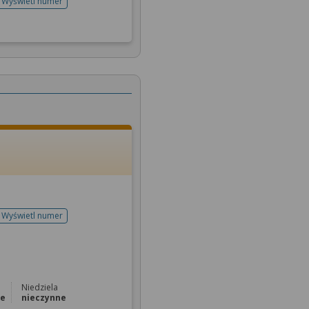
Wyświetl numer
telefonu do rejestracji
Wyświetl numer
telefonu do rejestracji
Niedziela
ne
nieczynne