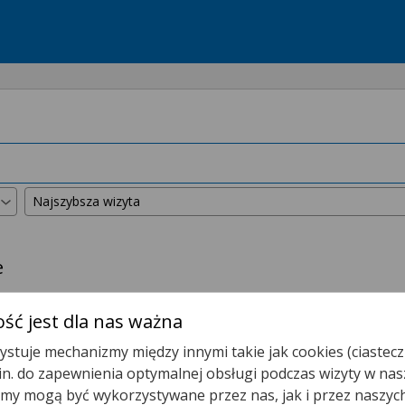
e
kszyliśmy promień wyszukiwania do
50 km
.
ść jest dla nas ważna
stuje mechanizmy między innymi takie jak cookies (ciastecz
Poradnia Kardiologiczna
.in. do zapewnienia optymalnej obsługi podczas wizyty w nas
y mogą być wykorzystywane przez nas, jak i przez naszyc