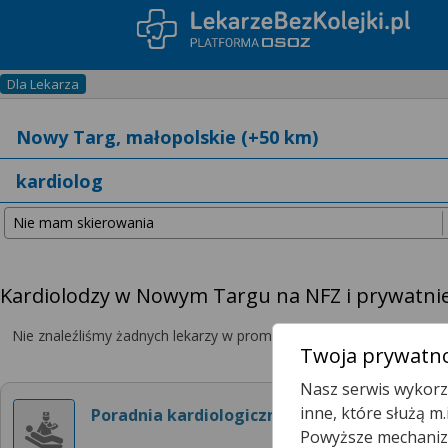
Dla Lekarza
Kardiolodzy w Nowym Targu na NFZ i prywatni
Nie znaleźliśmy żadnych lekarzy w promieniu
25 km
, dlatego zwię
Twoja prywatno
Nasz serwis wykorzy
inne, które służą m
Poradnia kardiologiczna
Powyższe mechanizm