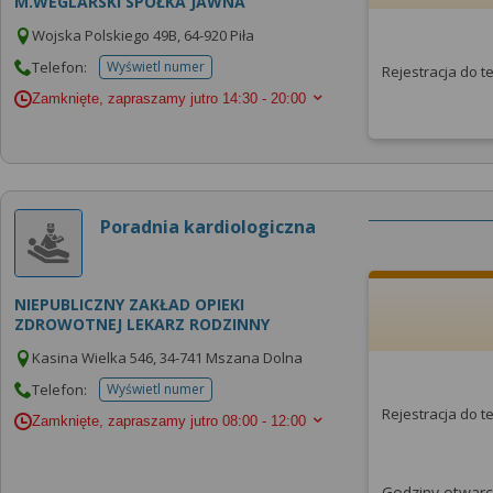
M.WEGLARSKI SPÓŁKA JAWNA
Wojska Polskiego 49B, 64-920 Piła
Telefon:
Wyświetl numer
Rejestracja do 
telefonu do placowki
Zamknięte, zapraszamy jutro
14:30 - 20:00
Poradnia kardiologiczna
NIEPUBLICZNY ZAKŁAD OPIEKI
ZDROWOTNEJ LEKARZ RODZINNY
Kasina Wielka 546, 34-741 Mszana Dolna
Telefon:
Wyświetl numer
telefonu do placowki
Rejestracja do 
Zamknięte, zapraszamy jutro
08:00 - 12:00
Godziny otwarci