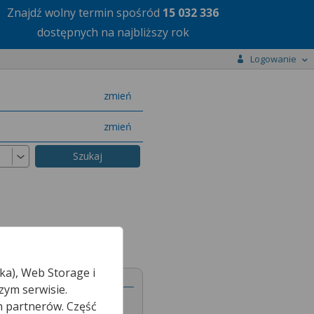
Znajdź wolny termin
spośród
15 032 336
dostępnych na najbliższy rok
Logowanie
miasto
zmień
specjalizację
zmień
ka), Web Storage i
zym serwisie.
h partnerów. Część