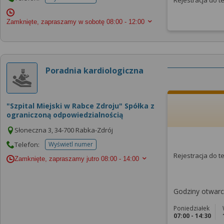
Rejestracja do 
telefonu do placowki
Zamknięte, zapraszamy w sobotę
08:00 - 12:00
Poradnia kardiologiczna
"Szpital Miejski w Rabce Zdroju" Spółka z
ograniczoną odpowiedzialnością
Słoneczna 3, 34-700 Rabka-Zdrój
Telefon:
Wyświetl numer
telefonu do placowki
Rejestracja do 
Zamknięte, zapraszamy jutro
08:00 - 14:00
Godziny otwarci
Poniedziałek
07:00 - 14:30