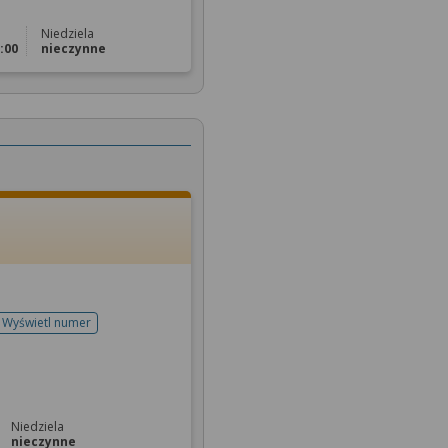
Niedziela
5:00
nieczynne
Wyświetl numer
telefonu do rejestracji
Niedziela
nieczynne