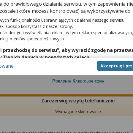
dna do prawidłowego działania serwisu, w tym zapewnienia 
Zarezerwuj wizytę telefonicznie
zostałe (które możesz kontrolować) są wykorzystywane do:
Wymagane skierowanie
wych funkcjonalności usprawniających działanie naszego serwisu,
jaki sposób korzystasz z naszej strony,
ośredniego i wyświetlania reklam, w tym reklam spersonalizowanych
unkcji mediów społecznościowych.
tej poradni wymaga telefonicznego kontaktu z przychodnią pod numerem:
 i przechodzę do serwisu”, aby wyrazić zgodę na przetwa
w Twoich danych w powyższych celach.
sowane
Akceptuję i pr
nie zgody jest dobrowolne, a wyrażoną zgodę możesz w każd
zgodę na przetwarzanie Twoich danych tylko w niektórych ce
Poradnia Kardiologiczna
cej lub chcesz przeprowadzić konfigurację szczegółową, to 
eń zaawansowanych”.
na temat wykorzystywania narzędzi zewnętrznych w naszym se
Zarezerwuj wizytę telefonicznie
isu.
Wymagane skierowanie