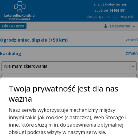
Znajdź wolny termin
spośród
14 965 981
dostępnych na najbliższy rok
Dla Lekarza
Logowanie
miast
zmień
specja
zmień
Twoja prywatność jest dla nas
ważna
Nie znaleźliśmy żadnych lekarzy w promieniu
25 km
, dlatego
Nasz serwis wykorzystuje mechanizmy między
zwiększyliśmy promień wyszukiwania do
50 km
.
innymi takie jak cookies (ciasteczka), Web Storage i
inne, które służą m.in. do zapewnienia optymalnej
obsługi podczas wizyty w naszym serwisie.