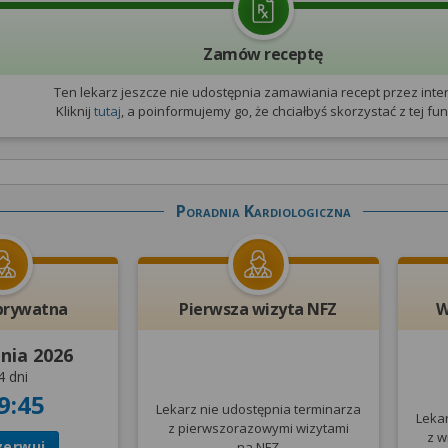
Zamów receptę
Ten lekarz jeszcze nie udostępnia zamawiania recept przez inter
Kliknij
tutaj
, a poinformujemy go, że chciałbyś skorzystać z tej funk
Poradnia Kardiologiczna
prywatna
Pierwsza wizyta NFZ
W
pnia 2026
4 dni
9:45
Lekarz nie udostępnia terminarza
Leka
z pierwszorazowymi wizytami
z w
zerwuj
na NFZ