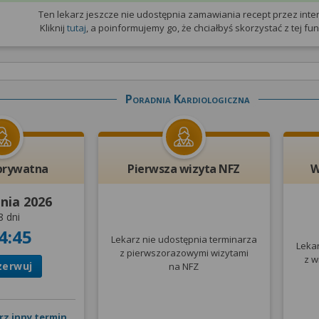
Ten lekarz jeszcze nie udostępnia zamawiania recept przez inter
Kliknij
tutaj
, a poinformujemy go, że chciałbyś skorzystać z tej funk
Poradnia Kardiologiczna
prywatna
Pierwsza wizyta NFZ
W
pnia 2026
8 dni
4:45
Lekarz nie udostępnia terminarza
Leka
z pierwszorazowymi wizytami
z w
zerwuj
na NFZ
rz inny termin