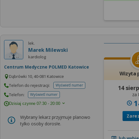
lek.
Marek Milewski
kardiolog
Centrum Medyczne POLMED Katowice
Wizyta 
Dąbrówki 10, 40-081 Katowice
Telefon do rejestracji:
Wyświetl numer
14 sier
telefonu do rejestracji
za 
Telefon:
Wyświetl numer
telefonu do placowki
1
Dzisiaj czynne
07:30 - 20:00
Zare
Wybrany lekarz przyjmuje planowo
tylko osoby dorosłe.
lub wybie