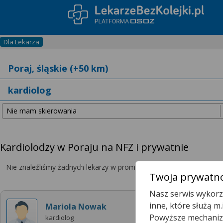
Dla Lekarza
Kardiolodzy w Poraju na NFZ i prywatnie
Nie znaleźliśmy żadnych lekarzy w promieniu
25 km
, dlatego zwię
Twoja prywatno
Nasz serwis wykorzy
inne, które służą m
Mariola Nowak
Powyższe mechanizm
kardiolog