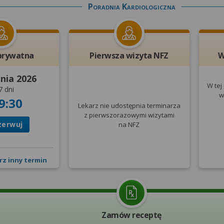
Poradnia Kardiologiczna
prywatna
Pierwsza wizyta NFZ
W
pnia 2026
W tej
7 dni
w
9:30
Lekarz nie udostępnia terminarza
z pierwszorazowymi wizytami
zerwuj
na NFZ
rz inny termin
Zamów receptę