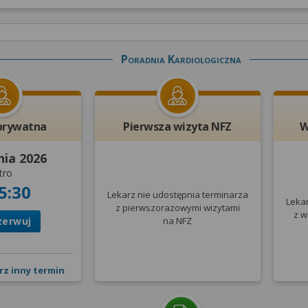
Poradnia Kardiologiczna
prywatna
Pierwsza wizyta NFZ
W
nia 2026
tro
5:30
Lekarz nie udostępnia terminarza
Leka
z pierwszorazowymi wizytami
z w
zerwuj
na NFZ
rz inny termin