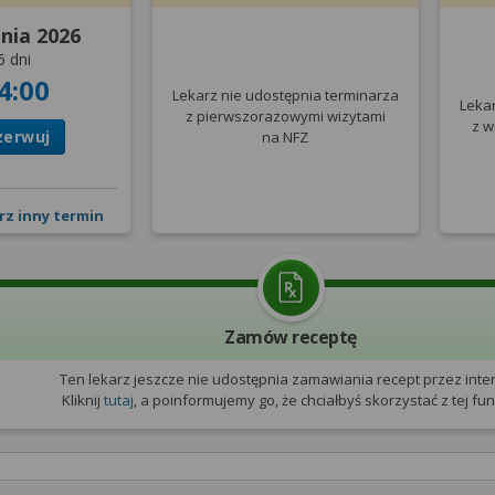
pnia 2026
6 dni
4:00
Lekarz nie udostępnia terminarza
Leka
z pierwszorazowymi wizytami
z w
zerwuj
na NFZ
rz inny termin
Zamów receptę
Ten lekarz jeszcze nie udostępnia zamawiania recept przez inter
Kliknij
tutaj
, a poinformujemy go, że chciałbyś skorzystać z tej funk