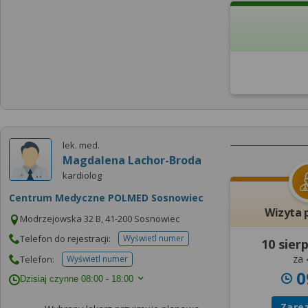
lek. med.
Magdalena Lachor-Broda
kardiolog
Centrum Medyczne POLMED Sosnowiec
Wizyta 
Modrzejowska 32 B, 41-200 Sosnowiec
Telefon do rejestracji:
Wyświetl numer
10 sier
telefonu do rejestracji
za 
Telefon:
Wyświetl numer
telefonu do placowki
0
Dzisiaj czynne
08:00 - 18:00
Zare