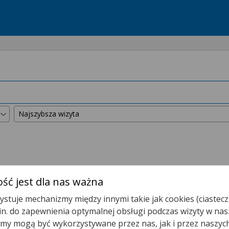
kszyliśmy promień wyszukiwania do
50 km
.
ść jest dla nas ważna
stuje mechanizmy między innymi takie jak cookies (ciastecz
Poradnia Kardiologiczna
.in. do zapewnienia optymalnej obsługi podczas wizyty w nas
y mogą być wykorzystywane przez nas, jak i przez naszyc