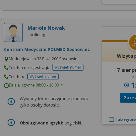
Mariola Nowak
kardiolog
Centrum Medyczne POLMED Sosnowiec
Wizyta 
Modrzejowska 32 B, 41-200 Sosnowiec
Telefon do rejestracji:
Wyświetl numer
7 sierp
telefonu do rejestracji
ju
Telefon:
Wyświetl numer
telefonu do placowki
1
Dzisiaj czynne
08:00 - 18:00
Zare
Wybrany lekarz przyjmuje planowo
tylko osoby dorosłe.
lub wybie
Obsługiwane języki:
angielski.