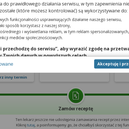
dna do prawidłowego działania serwisu, w tym zapewnienia 
zostałe (które możesz kontrolować) są wykorzystywane do:
prywatna
Pierwsza wizyta NFZ
W
wych funkcjonalności usprawniających działanie naszego serwisu,
jaki sposób korzystasz z naszej strony,
nia 2026
ośredniego i wyświetlania reklam, w tym reklam spersonalizowanych
tro
unkcji mediów społecznościowych.
2:40
Lekarz nie udostępnia terminarza
 i przechodzę do serwisu”, aby wyrazić zgodę na przetwa
Leka
z pierwszorazowymi wizytami
z w
w Twoich danych w powyższych celach.
zerwuj
na NFZ
sowane
Akceptuję i pr
nie zgody jest dobrowolne, a wyrażoną zgodę możesz w każd
zgodę na przetwarzanie Twoich danych tylko w niektórych ce
rz inny termin
cej lub chcesz przeprowadzić konfigurację szczegółową, to 
eń zaawansowanych”.
na temat wykorzystywania narzędzi zewnętrznych w naszym se
isu.
Zamów receptę
Ten lekarz jeszcze nie udostępnia zamawiania recept przez inter
Kliknij
tutaj
, a poinformujemy go, że chciałbyś skorzystać z tej funk