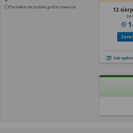
Placówka nie podała godzin otwarcia.
12 sier
za 
1
Zare
lub wybie