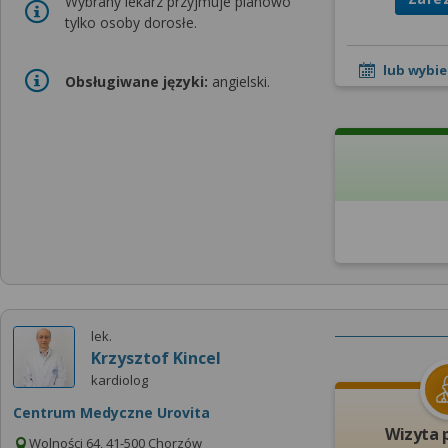
Wybrany lekarz przyjmuje planowo
tylko osoby dorosłe.
lub wybie
Obsługiwane języki:
angielski.
lek.
Krzysztof Kincel
kardiolog
Centrum Medyczne Urovita
Wizyta 
Wolności 64, 41-500 Chorzów