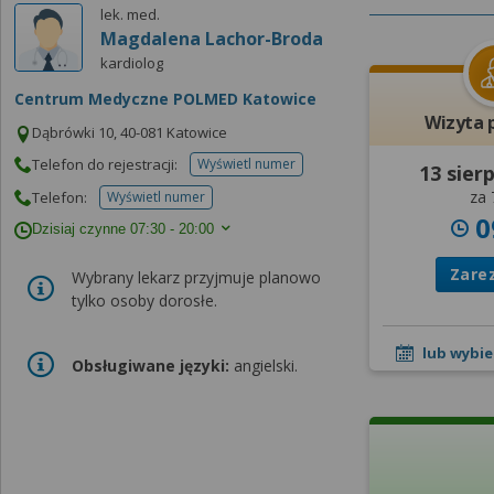
lek. med.
Magdalena Lachor-Broda
kardiolog
Centrum Medyczne POLMED Katowice
Wizyta 
Dąbrówki 10, 40-081 Katowice
Telefon do rejestracji:
Wyświetl numer
13 sier
telefonu do rejestracji
za 
Telefon:
Wyświetl numer
telefonu do placowki
0
Dzisiaj czynne
07:30 - 20:00
Zare
Wybrany lekarz przyjmuje planowo
tylko osoby dorosłe.
lub wybie
Obsługiwane języki:
angielski.