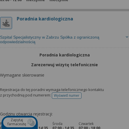
Poradnia kardiologiczna
Szpital Specjalistyczny w Zabrzu Spółka z ograniczoną
odpowiedzialnością
Poradnia kardiologiczna
Zarezerwuj wizytę telefonicznie
Wymagane skierowanie
Rejestracja do tej poradni wymaga telefonicznego kontaktu
z przychodnią pod numerem:
Wyświetl numer
telefonu do rejestracji
Godziny otwarcia rejestracji:
Zapytaj
Poniedziałek
Wtorek
Środa
Czwartek
farmaceutę
07:00 - 14:35
07:00 - 14:35
07:00 - 14:35
07:00 - 18:00