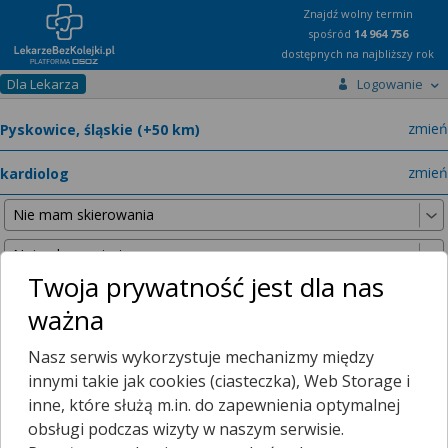
Znajdź wolny termin
spośród
14 964 756
dostępnych na najbliższy rok
Dla Lekarza
Logowanie
miast
zmień
specja
zmień
Twoja prywatność jest dla nas
ważna
Nie znaleźliśmy żadnych lekarzy w promieniu
25 km
, dlatego
Nasz serwis wykorzystuje mechanizmy między
zwiększyliśmy promień wyszukiwania do
50 km
.
innymi takie jak cookies (ciasteczka), Web Storage i
inne, które służą m.in. do zapewnienia optymalnej
obsługi podczas wizyty w naszym serwisie.