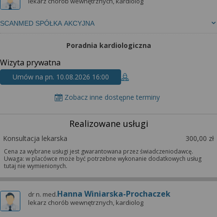
wyrażoną zgodę możesz w każdej chwili cofnąć,
lekarz chorób wewnętrznych, kardiolog
możesz też wycofać zgodę na przetwarzanie Twoich
danych tylko w niektórych celach. Jeżeli chcesz
SCANMED SPÓŁKA AKCYJNA
dowiedzieć się więcej lub chcesz przeprowadzić
Poradnia kardiologiczna
konfigurację szczegółową, to możesz tego dokonać
za pomocą „Ustawień zaawansowanych”.
Wizyta prywatna
Więcej informacji na temat wykorzystywania
Umów na pn. 10.08.2026 16:00
narzędzi zewnętrznych w naszym serwisie
znajdziesz w Regulaminie Serwisu.
Zobacz inne dostępne terminy
Realizowane usługi
Konsultacja lekarska
300,00 zł
Cena za wybrane usługi jest gwarantowana przez świadczeniodawcę.
Uwaga: w placówce może być potrzebne wykonanie dodatkowych usług
tutaj nie wymienionych.
Hanna Winiarska-Prochaczek
dr n. med.
lekarz chorób wewnętrznych, kardiolog