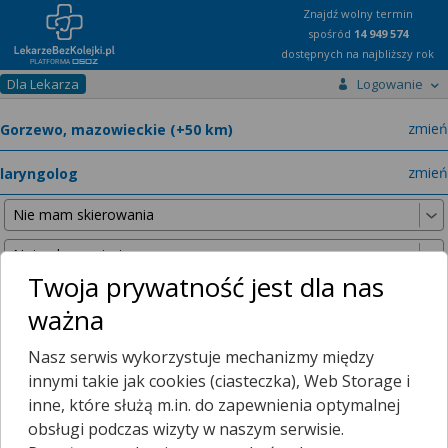
Znajdź wolny termin
spośród
14 949 574
dostępnych na najbliższy rok
Dla Lekarza
Logowanie
miast
zmień
specja
zmień
Twoja prywatność jest dla nas
ważna
Nie znaleźliśmy żadnych lekarzy w promieniu
25 km
, dlatego
Nasz serwis wykorzystuje mechanizmy między
zwiększyliśmy promień wyszukiwania do
50 km
.
innymi takie jak cookies (ciasteczka), Web Storage i
inne, które służą m.in. do zapewnienia optymalnej
obsługi podczas wizyty w naszym serwisie.
Mamy dla Ciebie porady zdalne!