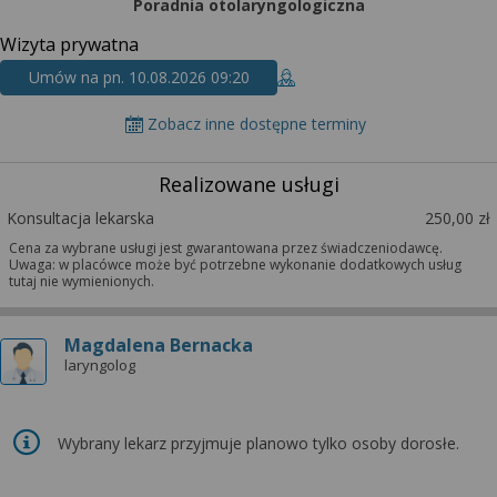
wyrażoną zgodę możesz w każdej chwili cofnąć,
Poradnia otolaryngologiczna
możesz też wycofać zgodę na przetwarzanie Twoich
Wizyta prywatna
danych tylko w niektórych celach. Jeżeli chcesz
Umów na pn. 10.08.2026 09:20
dowiedzieć się więcej lub chcesz przeprowadzić
konfigurację szczegółową, to możesz tego dokonać
Zobacz inne dostępne terminy
za pomocą „Ustawień zaawansowanych”.
Więcej informacji na temat wykorzystywania
Realizowane usługi
narzędzi zewnętrznych w naszym serwisie
Konsultacja lekarska
250,00 zł
znajdziesz w Regulaminie Serwisu.
Cena za wybrane usługi jest gwarantowana przez świadczeniodawcę.
Uwaga: w placówce może być potrzebne wykonanie dodatkowych usług
tutaj nie wymienionych.
Magdalena Bernacka
laryngolog
Wybrany lekarz przyjmuje planowo tylko osoby dorosłe.