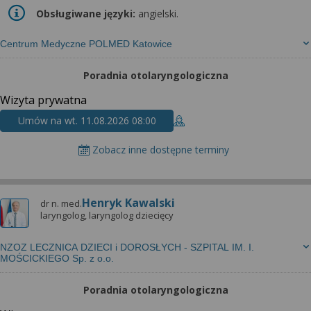
Obsługiwane języki:
angielski.
Centrum Medyczne POLMED Katowice
Poradnia otolaryngologiczna
Wizyta prywatna
Umów na wt. 11.08.2026 08:00
Zobacz inne dostępne terminy
Henryk Kawalski
dr n. med.
laryngolog, laryngolog dziecięcy
NZOZ LECZNICA DZIECI i DOROSŁYCH - SZPITAL IM. I.
MOŚCICKIEGO Sp. z o.o.
Poradnia otolaryngologiczna