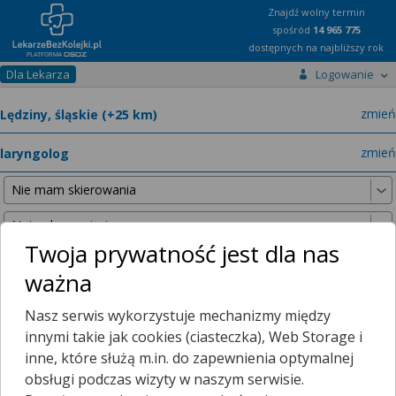
Znajdź wolny termin
spośród
14 965 775
dostępnych na najbliższy rok
Dla Lekarza
Logowanie
miast
zmień
specja
zmień
Twoja prywatność jest dla nas
ważna
Poniższe wyniki znaleźliśmy, szukając w promieniu
25 km
Nasz serwis wykorzystuje mechanizmy między
od wybranej lokalizacji.
innymi takie jak cookies (ciasteczka), Web Storage i
inne, które służą m.in. do zapewnienia optymalnej
obsługi podczas wizyty w naszym serwisie.
Mamy dla Ciebie porady zdalne!