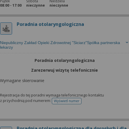
Piątek
Sobota
Niedziela
08:00 - 17:00
nieczynne
nieczynne
Poradnia otolaryngologiczna
Niepubliczny Zakład Opieki Zdrowotnej "Siciarz"Spółka partnerska
lekarzy
Poradnia otolaryngologiczna
Zarezerwuj wizytę telefonicznie
Wymagane skierowanie
Rejestracja do tej poradni wymaga telefonicznego kontaktu
z przychodnią pod numerem:
Wyświetl numer
telefonu do rejestracji
Poradnia otolaryngologiczna dla dorosłych i dla