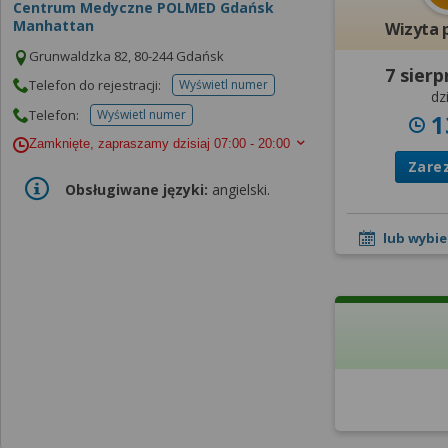
Centrum Medyczne POLMED Gdańsk
Manhattan
Wizyta 
Grunwaldzka 82, 80-244 Gdańsk
7 sierp
Telefon do rejestracji:
Wyświetl numer
telefonu do rejestracji
dzi
Telefon:
Wyświetl numer
1
telefonu do placowki
Zamknięte, zapraszamy dzisiaj
07:00 - 20:00
Zare
Obsługiwane języki:
angielski.
lub wybie