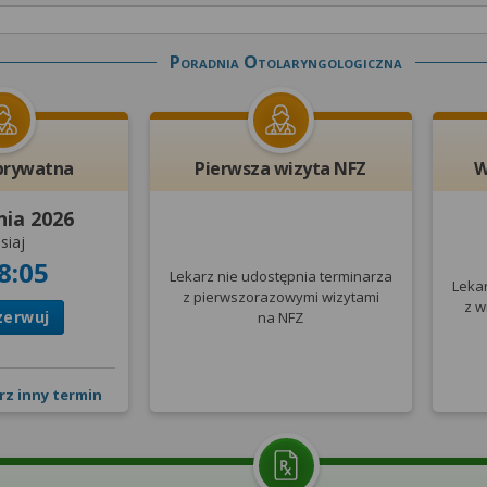
Poradnia Otolaryngologiczna
prywatna
Pierwsza wizyta NFZ
W
nia 2026
siaj
8:05
Lekarz nie udostępnia terminarza
Leka
z pierwszorazowymi wizytami
z w
zerwuj
na NFZ
rz inny termin