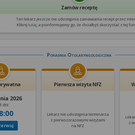
Zamów receptę
Ten lekarz jeszcze nie udostępnia zamawiania recept przez inter
Kliknij
tutaj
, a poinformujemy go, że chciałbyś skorzystać z tej funk
Poradnia Otolaryngologiczna
prywatna
Pierwsza wizyta NFZ
W
pnia 2026
3 dni
8:00
Lekarz nie udostępnia terminarza
Leka
z pierwszorazowymi wizytami
z w
zerwuj
na NFZ