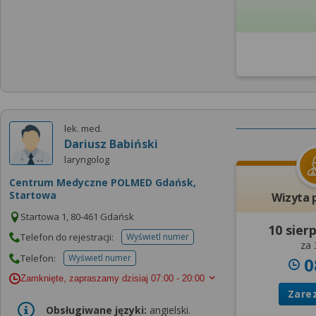
lek. med.
Dariusz Babiński
laryngolog
Centrum Medyczne POLMED Gdańsk,
Startowa
Wizyta 
Startowa 1, 80-461 Gdańsk
10 sier
Telefon do rejestracji:
Wyświetl numer
telefonu do rejestracji
za 
Telefon:
Wyświetl numer
0
telefonu do placowki
Zamknięte, zapraszamy dzisiaj
07:00 - 20:00
Zare
Obsługiwane języki:
angielski.