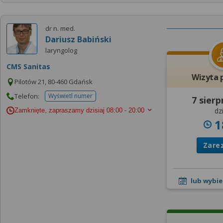
dr n. med.
Dariusz Babiński
laryngolog
CMS Sanitas
Wizyta 
Pilotów 21, 80-460 Gdańsk
Telefon:
Wyświetl numer
7 sierp
telefonu do placowki
dzi
Zamknięte, zapraszamy dzisiaj
08:00 - 20:00
1
Zare
lub wybie