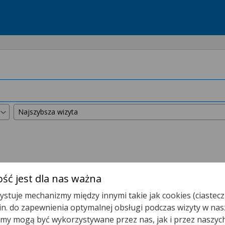
kszyliśmy promień wyszukiwania do
50 km
.
ść jest dla nas ważna
stuje mechanizmy między innymi takie jak cookies (ciastecz
 dla Ciebie porady zdalne!
.in. do zapewnienia optymalnej obsługi podczas wizyty w nas
adę zdalną od wizyty w gabinecie?
y mogą być wykorzystywane przez nas, jak i przez naszyc