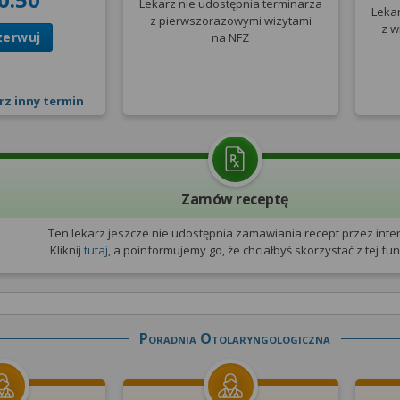
Lekarz nie udostępnia terminarza
Leka
z pierwszorazowymi wizytami
z w
zerwuj
na NFZ
rz inny termin
Zamów receptę
Ten lekarz jeszcze nie udostępnia zamawiania recept przez inter
Kliknij
tutaj
, a poinformujemy go, że chciałbyś skorzystać z tej funk
Poradnia Otolaryngologiczna