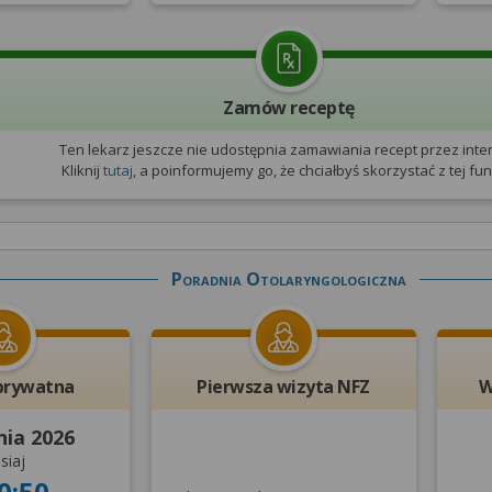
Zamów receptę
Ten lekarz jeszcze nie udostępnia zamawiania recept przez inter
Kliknij
tutaj
, a poinformujemy go, że chciałbyś skorzystać z tej funk
Poradnia Otolaryngologiczna
prywatna
Pierwsza wizyta NFZ
W
nia 2026
siaj
0:50