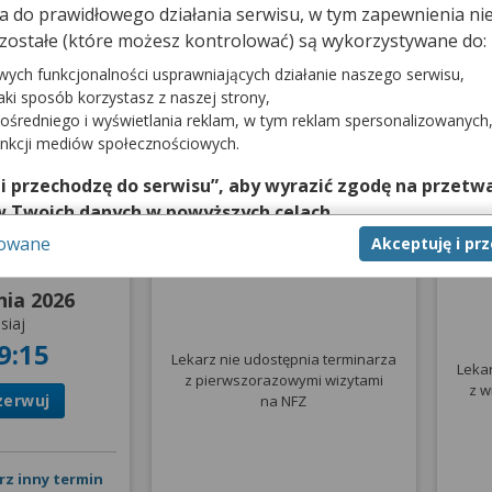
dna do prawidłowego działania serwisu, w tym zapewnienia 
1
j, podczas której możesz otrzymać e‑Receptę,
zostałe (które możesz kontrolować) są wykorzystywane do:
owanie oraz e‑Zwolnienie.
wych funkcjonalności usprawniających działanie naszego serwisu,
jaki sposób korzystasz z naszej strony,
ośredniego i wyświetlania reklam, w tym reklam spersonalizowanych
Poradnia Otolaryngologiczna
unkcji mediów społecznościowych.
 i przechodzę do serwisu”, aby wyrazić zgodę na przetwa
w Twoich danych w powyższych celach.
sowane
Akceptuję i pr
nie zgody jest dobrowolne, a wyrażoną zgodę możesz w każd
prywatna
Pierwsza wizyta NFZ
W
zgodę na przetwarzanie Twoich danych tylko w niektórych ce
nia 2026
cej lub chcesz przeprowadzić konfigurację szczegółową, to 
siaj
eń zaawansowanych”.
9:15
Lekarz nie udostępnia terminarza
na temat wykorzystywania narzędzi zewnętrznych w naszym se
Leka
z pierwszorazowymi wizytami
isu.
z w
zerwuj
na NFZ
rz inny termin