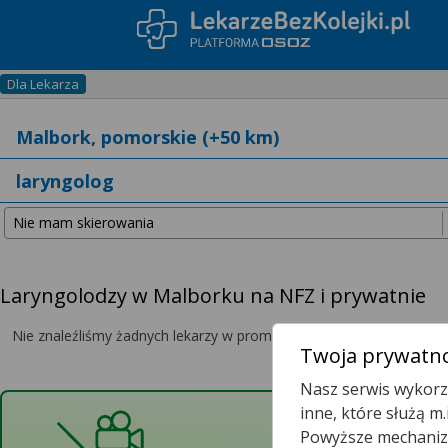
Dla Lekarza
Laryngolodzy w Malborku na NFZ i prywatnie
Nie znaleźliśmy żadnych lekarzy w promieniu
25 km
, dlatego zwię
Twoja prywatno
Nasz serwis wykorzy
Mamy
inne, które służą m
Preferujesz por
Powyższe mechanizm