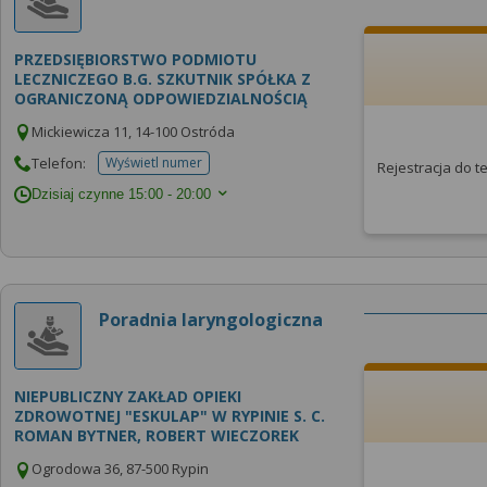
PRZEDSIĘBIORSTWO PODMIOTU
LECZNICZEGO B.G. SZKUTNIK SPÓŁKA Z
OGRANICZONĄ ODPOWIEDZIALNOŚCIĄ
Mickiewicza 11, 14-100 Ostróda
Telefon:
Wyświetl numer
Rejestracja do 
telefonu do placowki
Dzisiaj czynne
15:00 - 20:00
Poradnia laryngologiczna
NIEPUBLICZNY ZAKŁAD OPIEKI
ZDROWOTNEJ "ESKULAP" W RYPINIE S. C.
ROMAN BYTNER, ROBERT WIECZOREK
Ogrodowa 36, 87-500 Rypin