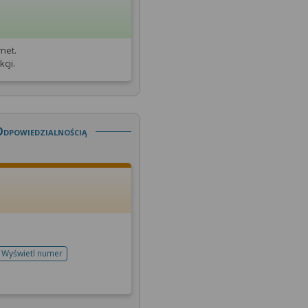
net.
cji.
Odpowiedzialnością
Wyświetl numer
telefonu do rejestracji