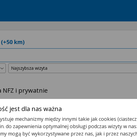
NFZ i prywatnie
kszyliśmy promień wyszukiwania do
50 km
.
ść jest dla nas ważna
stuje mechanizmy między innymi takie jak cookies (ciastecz
 dla Ciebie porady zdalne!
.in. do zapewnienia optymalnej obsługi podczas wizyty w nas
terminów w podanej przez Ciebie lokalizacji.
y mogą być wykorzystywane przez nas, jak i przez naszyc