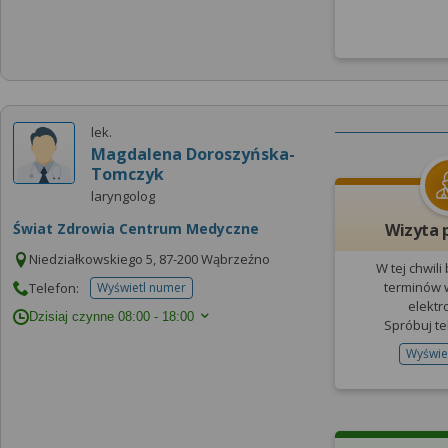
lek.
Magdalena Doroszyńska-
Tomczyk
laryngolog
Świat Zdrowia Centrum Medyczne
Wizyta 
Niedziałkowskiego 5, 87-200 Wąbrzeźno
W tej chwili
terminów w
Telefon:
Wyświetl numer
telefonu do placowki
elektr
Dzisiaj czynne
08:00 - 18:00
Spróbuj te
Wyświe