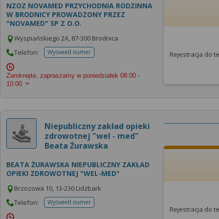
NZOZ NOVAMED PRZYCHODNIA RODZINNA
W BRODNICY PROWADZONY PRZEZ
"NOVAMED" SP Z O.O.
Wyspiańskiego 2A, 87-300 Brodnica
Telefon:
Wyświetl numer
Rejestracja do 
telefonu do placowki
Zamknięte, zapraszamy w poniedziałek
08:00 -
10:00
Niepubliczny zakład opieki
zdrowotnej "wel - med"
Beata Żurawska
BEATA ŻURAWSKA NIEPUBLICZNY ZAKŁAD
OPIEKI ZDROWOTNEJ "WEL-MED"
Brzozowa 10, 13-230 Lidzbark
Telefon:
Wyświetl numer
telefonu do placowki
Rejestracja do 