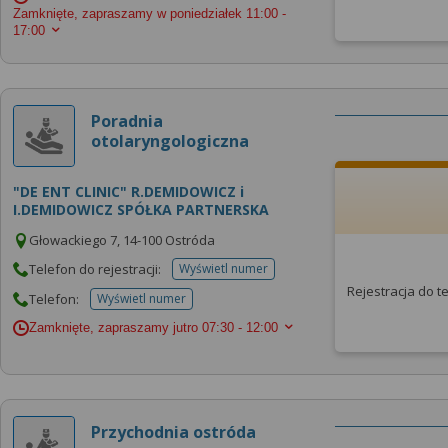
Zamknięte, zapraszamy w poniedziałek
11:00 -
17:00
Poradnia
otolaryngologiczna
"DE ENT CLINIC" R.DEMIDOWICZ i
I.DEMIDOWICZ SPÓŁKA PARTNERSKA
Głowackiego 7, 14-100 Ostróda
Telefon do rejestracji:
Wyświetl numer
telefonu do rejestracji
Rejestracja do 
Telefon:
Wyświetl numer
telefonu do placowki
Zamknięte, zapraszamy jutro
07:30 - 12:00
Przychodnia ostróda