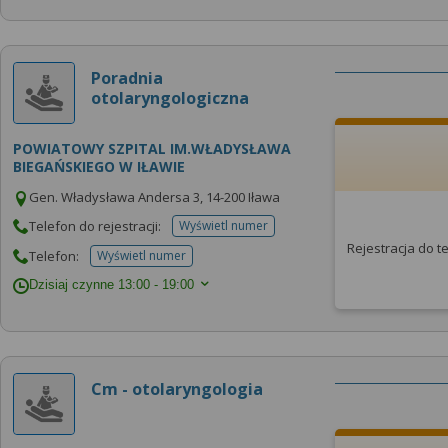
Poradnia
otolaryngologiczna
POWIATOWY SZPITAL IM.WŁADYSŁAWA
BIEGAŃSKIEGO W IŁAWIE
Gen. Władysława Andersa 3, 14-200 Iława
Telefon do rejestracji:
Wyświetl numer
telefonu do rejestracji
Rejestracja do 
Telefon:
Wyświetl numer
telefonu do placowki
Dzisiaj czynne
13:00 - 19:00
Cm - otolaryngologia