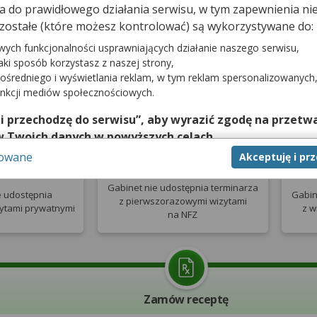
dna do prawidłowego działania serwisu, w tym zapewnienia 
aj z porady zdalnej, podczas której możesz uzyskać
zostałe (które możesz kontrolować) są wykorzystywane do:
‑Skierowanie oraz e‑Zwolnienie.
wych funkcjonalności usprawniających działanie naszego serwisu,
jaki sposób korzystasz z naszej strony,
ośredniego i wyświetlania reklam, w tym reklam spersonalizowanych
Poradnia Otolaryngologiczna
unkcji mediów społecznościowych.
 i przechodzę do serwisu”, aby wyrazić zgodę na przetwa
w Twoich danych w powyższych celach.
sowane
Akceptuję i pr
nie zgody jest dobrowolne, a wyrażoną zgodę możesz w każd
prywatna
Pierwsza wizyta NFZ
W
zgodę na przetwarzanie Twoich danych tylko w niektórych ce
Gabinet nie udostępnia terminarza
cej lub chcesz przeprowadzić konfigurację szczegółową, to 
e udostępnia
Gabin
z pierwszorazowymi
wizytami
zytami prywatnymi
z w
eń zaawansowanych”.
na NFZ
na temat wykorzystywania narzędzi zewnętrznych w naszym se
isu.
Zamów receptę