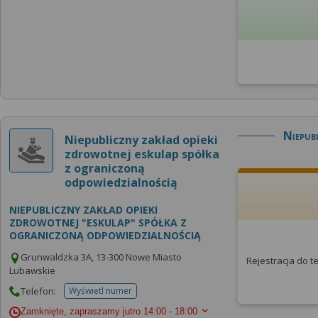
Niepub
Niepubliczny zakład opieki
zdrowotnej eskulap spółka
z ograniczoną
odpowiedzialnością
NIEPUBLICZNY ZAKŁAD OPIEKI
ZDROWOTNEJ "ESKULAP" SPÓŁKA Z
OGRANICZONĄ ODPOWIEDZIALNOŚCIĄ
Grunwaldzka 3A, 13-300 Nowe Miasto
Rejestracja do 
Lubawskie
Telefon:
Wyświetl numer
telefonu do placowki
Zamknięte, zapraszamy jutro
14:00 - 18:00