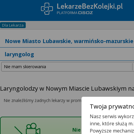
Dla Lekarza
Laryngolodzy w Nowym Miascie Lubawskiym na 
Nie znaleźliśmy żadnych lekarzy w promieniu
25 km
, dlatego zwię
Twoja prywatno
Nasz serwis wykorzy
Mamy
inne, które służą m
Nie znaleźliśmy wolnych 
Powyższe mechanizm