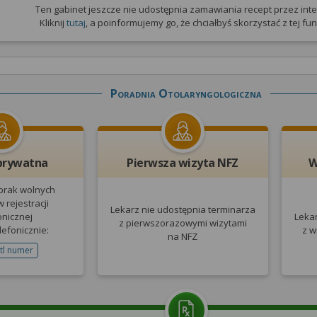
Ten gabinet jeszcze nie udostępnia zamawiania recept przez inte
Kliknij
tutaj
, a poinformujemy go, że chciałbyś skorzystać z tej funk
Poradnia Otolaryngologiczna
prywatna
Pierwsza wizyta NFZ
W
 brak wolnych
 rejestracji
Lekarz nie udostępnia terminarza
onicznej
Leka
z pierwszorazowymi wizytami
lefonicznie:
z w
na NFZ
tl numer
telefonu do rejestracji