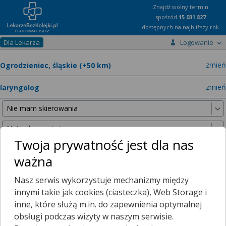
Znajdź wolny termin
spośród
15 031 827
dostępnych na najbliższy rok
Dla Lekarza
Logowanie
miast
zmień
specja
zmień
Twoja prywatność jest dla nas
ważna
Nie znaleźliśmy żadnych lekarzy w promieniu
25 km
, dlatego
Nasz serwis wykorzystuje mechanizmy między
zwiększyliśmy promień wyszukiwania do
50 km
.
innymi takie jak cookies (ciasteczka), Web Storage i
inne, które służą m.in. do zapewnienia optymalnej
obsługi podczas wizyty w naszym serwisie.
Mamy dla Ciebie porady zdalne!