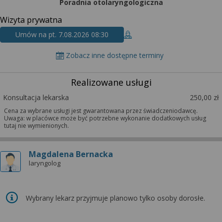
wyrażoną zgodę możesz w każdej chwili cofnąć,
Poradnia otolaryngologiczna
możesz też wycofać zgodę na przetwarzanie Twoich
Wizyta prywatna
danych tylko w niektórych celach. Jeżeli chcesz
Umów na pt. 7.08.2026 08:30
dowiedzieć się więcej lub chcesz przeprowadzić
konfigurację szczegółową, to możesz tego dokonać
Zobacz inne dostępne terminy
za pomocą „Ustawień zaawansowanych”.
Więcej informacji na temat wykorzystywania
Realizowane usługi
narzędzi zewnętrznych w naszym serwisie
Konsultacja lekarska
250,00 zł
znajdziesz w Regulaminie Serwisu.
Cena za wybrane usługi jest gwarantowana przez świadczeniodawcę.
Uwaga: w placówce może być potrzebne wykonanie dodatkowych usług
tutaj nie wymienionych.
Magdalena Bernacka
laryngolog
Wybrany lekarz przyjmuje planowo tylko osoby dorosłe.