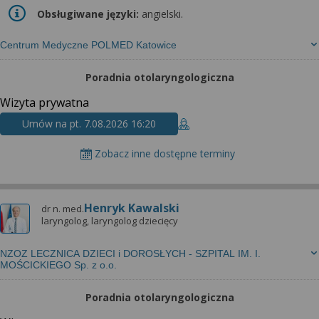
Obsługiwane języki:
angielski.
Centrum Medyczne POLMED Katowice
Poradnia otolaryngologiczna
Wizyta prywatna
Umów na pt. 7.08.2026 16:20
Zobacz inne dostępne terminy
Henryk Kawalski
dr n. med.
laryngolog, laryngolog dziecięcy
NZOZ LECZNICA DZIECI i DOROSŁYCH - SZPITAL IM. I.
MOŚCICKIEGO Sp. z o.o.
Poradnia otolaryngologiczna