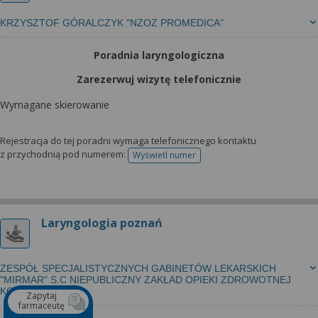
KRZYSZTOF GÓRALCZYK "NZOZ PROMEDICA"
Poradnia laryngologiczna
Zarezerwuj wizytę telefonicznie
Wymagane skierowanie
Rejestracja do tej poradni wymaga telefonicznego kontaktu
z przychodnią pod numerem:
Wyświetl numer
telefonu do rejestracji
Laryngologia poznań
ZESPÓŁ SPECJALISTYCZNYCH GABINETÓW LEKARSKICH
"MIRMAR" S.C NIEPUBLICZNY ZAKŁAD OPIEKI ZDROWOTNEJ
KONSYLIARZ
Zapytaj
farmaceutę