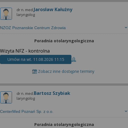
Jarosław Kałużny
dr n. med.
laryngolog
NZOZ Poznanskie Centrum Zdrowia
Poradnia otolaryngologiczna
Wizyta NFZ - kontrolna
Umów na wt. 11.08.2026 11:15
Zobacz inne dostępne terminy
Bartosz Szybiak
dr n. med.
laryngolog
CenterMed Poznań Sp. z o.o.
Poradnia otolaryngologiczna