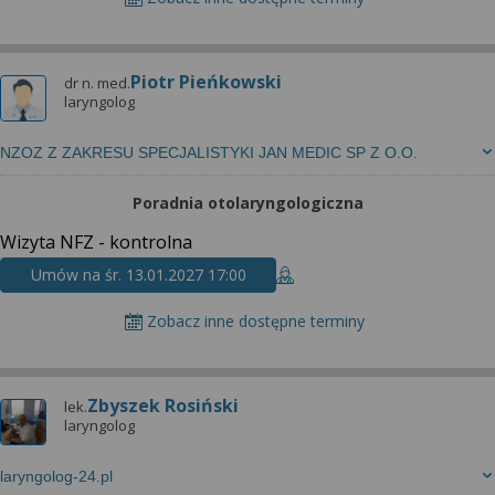
Piotr Pieńkowski
dr n. med.
laryngolog
NZOZ Z ZAKRESU SPECJALISTYKI JAN MEDIC SP Z O.O.
Poradnia otolaryngologiczna
Wizyta NFZ - kontrolna
Umów na śr. 13.01.2027 17:00
Zobacz inne dostępne terminy
Zbyszek Rosiński
lek.
laryngolog
laryngolog-24.pl