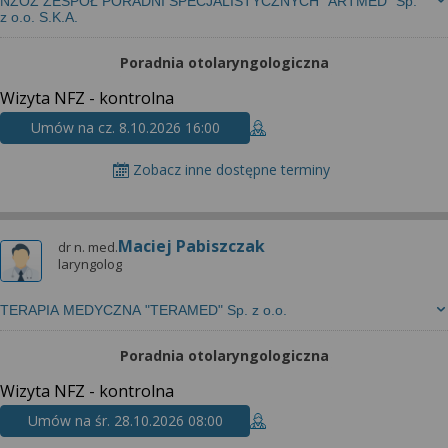
NZOZ ZESPÓŁ PORADNI SPECJALISTYCZNYCH "ARTMED" Sp.
z o.o. S.K.A.
Poradnia otolaryngologiczna
Wizyta NFZ - kontrolna
Umów na cz. 8.10.2026 16:00
Zobacz inne dostępne terminy
Maciej Pabiszczak
dr n. med.
laryngolog
TERAPIA MEDYCZNA "TERAMED" Sp. z o.o.
Poradnia otolaryngologiczna
Wizyta NFZ - kontrolna
Umów na śr. 28.10.2026 08:00