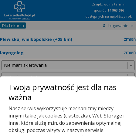
Znajdź wolny termin
spośród
14 963 686
dostępnych na najbliższy rok
Dla Lekarza
Logowanie
miast
zmień
specja
zmień
Twoja prywatność jest dla nas
ważna
Poniższe wyniki znaleźliśmy, szukając w promieniu
25 km
Nasz serwis wykorzystuje mechanizmy między
od wybranej lokalizacji.
innymi takie jak cookies (ciasteczka), Web Storage i
inne, które służą m.in. do zapewnienia optymalnej
obsługi podczas wizyty w naszym serwisie.
Mamy dla Ciebie porady zdalne!