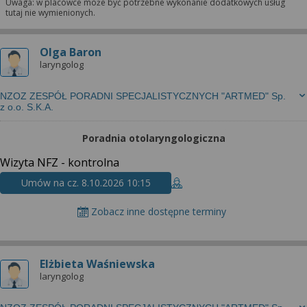
Uwaga: w placówce może być potrzebne wykonanie dodatkowych usług
tutaj nie wymienionych.
Olga Baron
laryngolog
NZOZ ZESPÓŁ PORADNI SPECJALISTYCZNYCH "ARTMED" Sp.
z o.o. S.K.A.
Poradnia otolaryngologiczna
Wizyta NFZ - kontrolna
Umów na cz. 8.10.2026 10:15
Zobacz inne dostępne terminy
Elżbieta Waśniewska
laryngolog