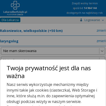
Znajdź wolny termin
spośród
14 964 144
dostępnych na najbliższy rok
Dla Lekarza
Logowanie
miast
zmień
specja
zmień
Twoja prywatność jest dla nas
ważna
Nie znaleźliśmy żadnych lekarzy w promieniu
25 km
, dlatego
Nasz serwis wykorzystuje mechanizmy między
zwiększyliśmy promień wyszukiwania do
50 km
.
innymi takie jak cookies (ciasteczka), Web Storage i
inne, które służą m.in. do zapewnienia optymalnej
obsługi podczas wizyty w naszym serwisie.
Mamy dla Ciebie porady zdalne!