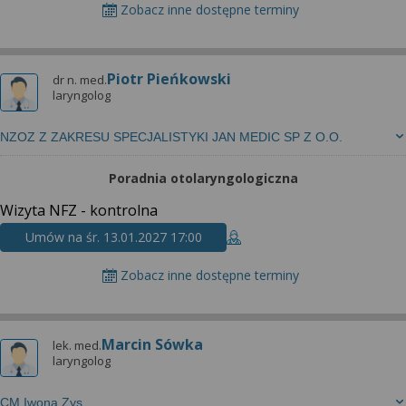
Zobacz inne dostępne terminy
Piotr Pieńkowski
dr n. med.
laryngolog
NZOZ Z ZAKRESU SPECJALISTYKI JAN MEDIC SP Z O.O.
Poradnia otolaryngologiczna
Wizyta NFZ - kontrolna
Umów na śr. 13.01.2027 17:00
Zobacz inne dostępne terminy
Marcin Sówka
lek. med.
laryngolog
CM Iwona Zys