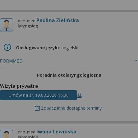
Paulina Zielińska
dr n. med.
laryngolog
Obsługiwane języki:
angielski.
FORMMED
Poradnia otolaryngologiczna
Wizyta prywatna
Umów na śr. 19.08.2026 16:30
Zobacz inne dostępne terminy
Iwona Lewińska
dr n. med.
laryngolog