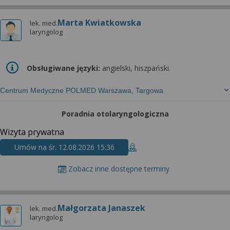
Marta Kwiatkowska
lek. med.
laryngolog
Obsługiwane języki:
angielski, hiszpański.
Centrum Medyczne POLMED Warszawa, Targowa
Poradnia otolaryngologiczna
Wizyta prywatna
Umów na śr. 12.08.2026 15:36
Zobacz inne dostępne terminy
Małgorzata Janaszek
lek. med.
laryngolog