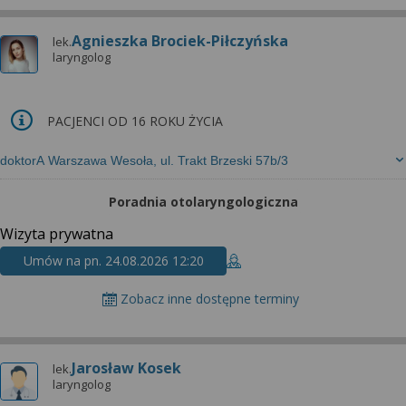
Agnieszka Brociek-Piłczyńska
lek.
laryngolog
PACJENCI OD 16 ROKU ŻYCIA
doktorA Warszawa Wesoła, ul. Trakt Brzeski 57b/3
Poradnia otolaryngologiczna
Wizyta prywatna
Umów na pn. 24.08.2026 12:20
Zobacz inne dostępne terminy
Jarosław Kosek
lek.
laryngolog