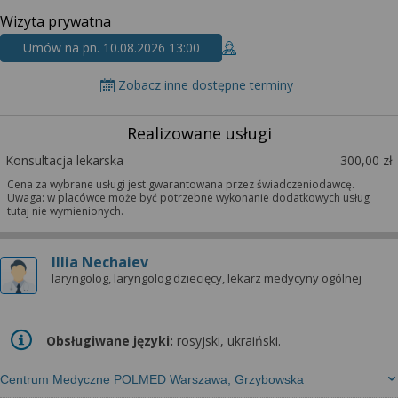
wyrażoną zgodę możesz w każdej chwili cofnąć,
Wizyta prywatna
możesz też wycofać zgodę na przetwarzanie Twoich
danych tylko w niektórych celach. Jeżeli chcesz
Umów na pn. 10.08.2026 13:00
dowiedzieć się więcej lub chcesz przeprowadzić
konfigurację szczegółową, to możesz tego dokonać
Zobacz inne dostępne terminy
za pomocą „Ustawień zaawansowanych”.
Realizowane usługi
Więcej informacji na temat wykorzystywania
narzędzi zewnętrznych w naszym serwisie
Konsultacja lekarska
300,00 zł
znajdziesz w Regulaminie Serwisu.
Cena za wybrane usługi jest gwarantowana przez świadczeniodawcę.
Uwaga: w placówce może być potrzebne wykonanie dodatkowych usług
tutaj nie wymienionych.
Illia Nechaiev
laryngolog, laryngolog dziecięcy, lekarz medycyny ogólnej
Obsługiwane języki:
rosyjski, ukraiński.
Centrum Medyczne POLMED Warszawa, Grzybowska