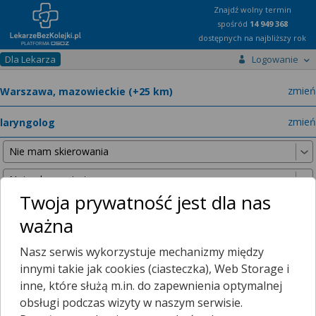
Znajdź wolny termin
spośród
14 949 368
dostępnych na najbliższy rok
Dla Lekarza
Logowanie
miast
zmień
specja
zmień
Twoja prywatność jest dla nas
ważna
Poniższe wyniki znaleźliśmy, szukając w promieniu
25 km
Nasz serwis wykorzystuje mechanizmy między
od wybranej lokalizacji.
innymi takie jak cookies (ciasteczka), Web Storage i
inne, które służą m.in. do zapewnienia optymalnej
obsługi podczas wizyty w naszym serwisie.
Mamy dla Ciebie porady zdalne!