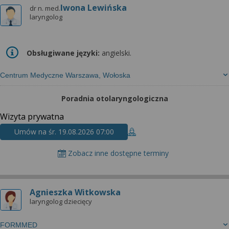
Iwona Lewińska
dr n. med.
laryngolog
Obsługiwane języki:
angielski.
Centrum Medyczne Warszawa, Wołoska
Poradnia otolaryngologiczna
Wizyta prywatna
Umów na śr. 19.08.2026 07:00
Zobacz inne dostępne terminy
Agnieszka Witkowska
laryngolog dziecięcy
FORMMED