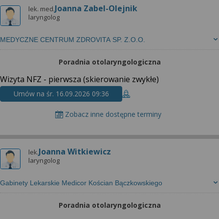
Joanna Zabel-Olejnik
lek. med.
laryngolog
MEDYCZNE CENTRUM ZDROVITA SP. Z.O.O.
Poradnia otolaryngologiczna
Wizyta NFZ - pierwsza (skierowanie zwykłe)
Umów na śr. 16.09.2026 09:36
Zobacz inne dostępne terminy
Joanna Witkiewicz
lek.
laryngolog
Gabinety Lekarskie Medicor Kościan Bączkowskiego
Poradnia otolaryngologiczna