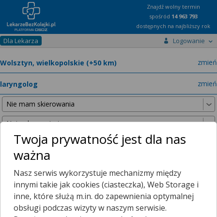
Znajdź wolny termin
spośród
14 963 793
dostępnych na najbliższy rok
Dla Lekarza
Logowanie
miast
zmień
specja
zmień
Twoja prywatność jest dla nas
ważna
Nie znaleźliśmy żadnych lekarzy w promieniu
25 km
, dlatego
Nasz serwis wykorzystuje mechanizmy między
zwiększyliśmy promień wyszukiwania do
50 km
.
innymi takie jak cookies (ciasteczka), Web Storage i
inne, które służą m.in. do zapewnienia optymalnej
obsługi podczas wizyty w naszym serwisie.
Mamy dla Ciebie porady zdalne!