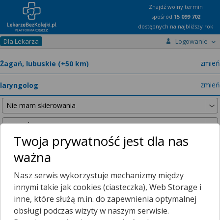
Znajdź wolny termin
spośród
15 099 702
dostępnych na najbliższy rok
Dla Lekarza
Logowanie
miast
zmień
specja
zmień
Twoja prywatność jest dla nas
ważna
Nie znaleźliśmy żadnych lekarzy w promieniu
25 km
, dlatego
Nasz serwis wykorzystuje mechanizmy między
zwiększyliśmy promień wyszukiwania do
50 km
.
innymi takie jak cookies (ciasteczka), Web Storage i
inne, które służą m.in. do zapewnienia optymalnej
obsługi podczas wizyty w naszym serwisie.
Mamy dla Ciebie porady zdalne!