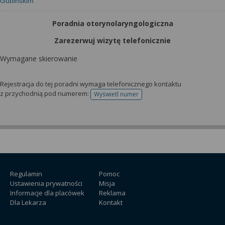
Gubińskim
Poradnia otorynolaryngologiczna
Zarezerwuj wizytę telefonicznie
Wymagane skierowanie
Rejestracja do tej poradni wymaga telefonicznego kontaktu
z przychodnią pod numerem:
Wyświetl numer
telefonu do rejestracji
Regulamin
Pomoc
Ustawienia prywatności
Misja
Informacje dla placówek
Reklama
Dla Lekarza
Kontakt