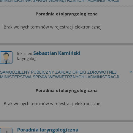
wyrażoną zgodę możesz w każdej chwili cofnąć,
MINISTERSTWA SPRAW WEWNĘTRZNYCH i ADMINISTRACJI
możesz też wycofać zgodę na przetwarzanie Twoich
Poradnia otolaryngologiczna
danych tylko w niektórych celach. Jeżeli chcesz
dowiedzieć się więcej lub chcesz przeprowadzić
Brak wolnych terminów w rejestracji elektronicznej
konfigurację szczegółową, to możesz tego dokonać
za pomocą „Ustawień zaawansowanych”.
Więcej informacji na temat wykorzystywania
narzędzi zewnętrznych w naszym serwisie
Sebastian Kamiński
lek. med.
laryngolog
znajdziesz w Regulaminie Serwisu.
SAMODZIELNY PUBLICZNY ZAKŁAD OPIEKI ZDROWOTNEJ
MINISTERSTWA SPRAW WEWNĘTRZNYCH i ADMINISTRACJI
Poradnia otolaryngologiczna
Brak wolnych terminów w rejestracji elektronicznej
Poradnia laryngologiczna