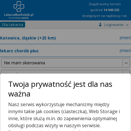
Znajdź wolny termin
spośród
14 949 325
dostępnych na najbliższy rok
Dla Lekarza
Logowanie
miast
zmień
specja
zmień
Twoja prywatność jest dla nas
ważna
Poniższe wyniki znaleźliśmy, szukając w promieniu
25 km
Nasz serwis wykorzystuje mechanizmy między
od wybranej lokalizacji.
innymi takie jak cookies (ciasteczka), Web Storage i
inne, które służą m.in. do zapewnienia optymalnej
obsługi podczas wizyty w naszym serwisie.