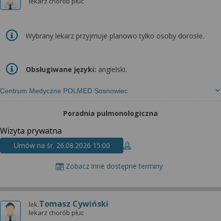
wyrażoną zgodę możesz w każdej chwili cofnąć,
lekarz chorób płuc
możesz też wycofać zgodę na przetwarzanie Twoich
danych tylko w niektórych celach. Jeżeli chcesz
dowiedzieć się więcej lub chcesz przeprowadzić
Wybrany lekarz przyjmuje planowo tylko osoby dorosłe.
konfigurację szczegółową, to możesz tego dokonać
za pomocą „Ustawień zaawansowanych”.
Obsługiwane języki:
angielski.
Więcej informacji na temat wykorzystywania
narzędzi zewnętrznych w naszym serwisie
Centrum Medyczne POLMED Sosnowiec
znajdziesz w Regulaminie Serwisu.
Poradnia pulmonologiczna
Wizyta prywatna
Umów na śr. 26.08.2026 15:00
Zobacz inne dostępne terminy
Tomasz Cywiński
lek.
lekarz chorób płuc