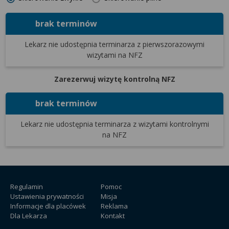
wyrażoną zgodę możesz w każdej chwili cofnąć,
możesz też wycofać zgodę na przetwarzanie Twoich
brak terminów
danych tylko w niektórych celach. Jeżeli chcesz
dowiedzieć się więcej lub chcesz przeprowadzić
Lekarz nie udostępnia terminarza
z pierwszorazowymi
konfigurację szczegółową, to możesz tego dokonać
wizytami na NFZ
za pomocą „Ustawień zaawansowanych”.
Więcej informacji na temat wykorzystywania
Zarezerwuj wizytę kontrolną NFZ
narzędzi zewnętrznych w naszym serwisie
znajdziesz w Regulaminie Serwisu.
brak terminów
Lekarz nie udostępnia terminarza
z wizytami kontrolnymi
na NFZ
Regulamin
Pomoc
Ustawienia prywatności
Misja
Informacje dla placówek
Reklama
Dla Lekarza
Kontakt