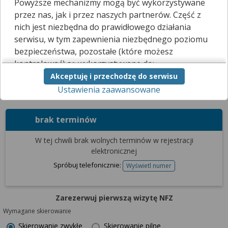
Powyższe mechanizmy mogą być wykorzystywane
zamawiania recept.
przez nas, jak i przez naszych partnerów. Część z
Spróbuj w innym terminie lub skontaktuj się z placówką
telefonicznie albo osobiście.
nich jest niezbędna do prawidłowego działania
serwisu, w tym zapewnienia niezbędnego poziomu
Zamów receptę
bezpieczeństwa, pozostałe (które możesz
kontrolować) są wykorzystywane do:
Terminarz
Filtrowanie wyników
Akceptuję i przechodzę do serwisu
obsługi dodatkowych funkcjonalności
Ustawienia zaawansowane
usprawniających działanie naszego serwisu,
Zarezerwuj wizytę prywatną
analizy tego, w jaki sposób korzystasz z naszej
strony,
brak terminów
marketingu bezpośredniego i wyświetlania reklam, w
tym reklam spersonalizowanych,
W tej chwili brak wolnych terminów w rejestracji
udostępniania funkcji mediów społecznościowych.
elektronicznej
Kliknij „Akceptuję i przechodzę do serwisu”, aby
Spróbuj telefonicznie:
Wyświetl numer
telefonu
wyrazić zgodę na przetwarzanie przez nas i
naszych partnerów Twoich danych w
Zarezerwuj pierwszą wizytę NFZ
powyższych celach.
Wymagane skierowanie
Pamiętaj, że wyrażenie zgody jest dobrowolne, a
Skierowanie zwykłe
Skierowanie pilne