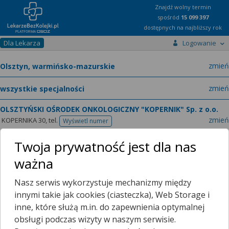
Znajdź wolny termin
spośród
15 099 397
dostępnych na najbliższy rok
Dla Lekarza
Logowanie
miast
zmień
specja
zmień
OLSZTYŃSKI OŚRODEK ONKOLOGICZNY "KOPERNIK" Sp. z o.o.
zmień
KOPERNIKA 30,
tel.
Wyświetl numer
telefonu
lek. med.
Wiesława Hajdukiewicz-Smolik
chirurg onkologiczny
Twoja prywatność jest dla nas
zmień
ważna
LEKARZ - SPECJALISTA CHIRURGII ONKOLOGICZNEJ
Nasz serwis wykorzystuje mechanizmy między
innymi takie jak cookies (ciasteczka), Web Storage i
inne, które służą m.in. do zapewnienia optymalnej
obsługi podczas wizyty w naszym serwisie.
Obecnie lekarz nie posiada już wolnych terminów on-line dla