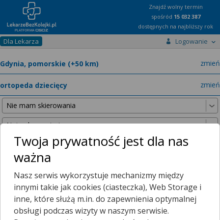
Znajdź wolny termin
spośród
15 032 387
dostępnych na najbliższy rok
Dla Lekarza
Logowanie
miast
zmień
specja
zmień
Twoja prywatność jest dla nas
ważna
Nie znaleźliśmy żadnych lekarzy w promieniu
25 km
, dlatego
Nasz serwis wykorzystuje mechanizmy między
zwiększyliśmy promień wyszukiwania do
50 km
.
innymi takie jak cookies (ciasteczka), Web Storage i
inne, które służą m.in. do zapewnienia optymalnej
obsługi podczas wizyty w naszym serwisie.