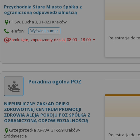
Przychodnia Stare Miasto Spółka z
ograniczoną odpowiedzialnością
Pl. Sw. Ducha 3, 31-023 Kraków
Telefon:
Wyświetl numer
telefonu do placowki
Rejestracja do 
Zamknięte, zapraszamy dzisiaj
08:00 - 18:00
Poradnia ogólna POZ
NIEPUBLICZNY ZAKŁAD OPIEKI
ZDROWOTNEJ CENTRUM PROMOCJI
ZDROWIA ALEJA POKOJU POZ SPÓŁKA Z
OGRANICZONĄ ODPOWIEDZIALNOŚCIĄ
Grzegórzecka 73-73A, 31-559 Kraków-
Rejestracja do 
Śródmieście