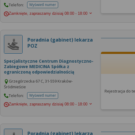
Telefon:
Wyświetl numer
telefonu do placowki
Zamknięte, zapraszamy dzisiaj
08:00 - 18:00
Poradnia (gabinet) lekarza
POZ
Specjalistyczne Centrum Diagnostyczno-
Zabiegowe MEDICINA Spółka z
ograniczoną odpowiedzialnością
Grzegórzecka 67 C, 31-559 Kraków-
Śródmieście
Rejestracja do 
Telefon:
Wyświetl numer
telefonu do placowki
Zamknięte, zapraszamy dzisiaj
08:00 - 18:00
Poradnia (gabinet) lekarza