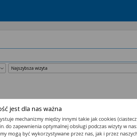
kszyliśmy promień wyszukiwania do
50 km
.
ść jest dla nas ważna
stuje mechanizmy między innymi takie jak cookies (ciastecz
Poradnia (gabinet) Lekarza POZ
.in. do zapewnienia optymalnej obsługi podczas wizyty w nas
y mogą być wykorzystywane przez nas, jak i przez naszyc