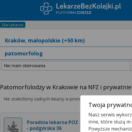
Dla Lekarza
Patomorfolodzy w Krakowie na NFZ i prywatnie
Nie znaleźliśmy żadnych lekarzy w promieniu
25 km
, dlatego zwię
Twoja prywatno
Nasz serwis wykorzy
inne, które służą m
Poradnia lekarza POZ - GTC
- podgórska 36
Powyższe mechanizm