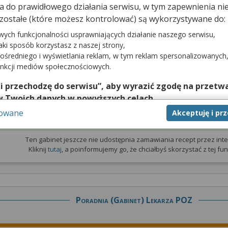
dna do prawidłowego działania serwisu, w tym zapewnienia 
zostałe (które możesz kontrolować) są wykorzystywane do:
prywatna
Wizyta NFZ
wych funkcjonalności usprawniających działanie naszego serwisu,
jaki sposób korzystasz z naszej strony,
e udostępnia
Gabinet nie udostępnia terminarza
z wizy
ośredniego i wyświetlania reklam, w tym reklam spersonalizowanych
zytami prywatnymi
unkcji mediów społecznościowych.
 i przechodzę do serwisu”, aby wyrazić zgodę na przetwa
w Twoich danych w powyższych celach.
sowane
Akceptuję i pr
nie zgody jest dobrowolne, a wyrażoną zgodę możesz w każd
Zamów receptę
zgodę na przetwarzanie Twoich danych tylko w niektórych ce
cej lub chcesz przeprowadzić konfigurację szczegółową, to 
Ten gabinet jeszcze nie udostępnia zamawiania recept przez inte
Kliknij
tutaj
, a poinformujemy go, że chciałbyś skorzystać z tej funk
eń zaawansowanych”.
na temat wykorzystywania narzędzi zewnętrznych w naszym se
isu.
Poradnia (gabinet) Lekarza POZ