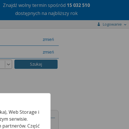
Znajdź wolny termin
spośród
15 032 510
dostępnych na najbliższy rok
Logowanie
miasto
zmień
specjalizację
zmień
ka), Web Storage i
zym serwisie.
h partnerów. Część