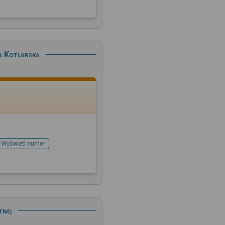
a Kotlarska
Wyświetl numer
telefonu do rejestracji
tnej