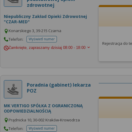
zdrowotnej
Niepubliczny Zakład Opieki Zdrowotnej
"CZAR-MED"
Konarskiego 3, 39-215 Czarna
Telefon:
Wyświetl numer
telefonu do placowki
Rejestracja do 
Zamknięte, zapraszamy dzisiaj
08:00 - 18:00
Poradnia (gabinet) lekarza
POZ
MK VERTIGO SPÓŁKA Z OGRANICZONĄ
ODPOWIEDZIALNOŚCIĄ
Prądnicka 10, 30-002 Kraków-Krowodrza
Telefon:
Wyświetl numer
telefonu do placowki