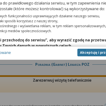
dna do prawidłowego działania serwisu, w tym zapewnienia 
Zarezerwuj wizytę telefonicznie
zostałe (które możesz kontrolować) są wykorzystywane do:
wych funkcjonalności usprawniających działanie naszego serwisu,
jaki sposób korzystasz z naszej strony,
ośredniego i wyświetlania reklam, w tym reklam spersonalizowanych
unkcji mediów społecznościowych.
tej poradni wymaga telefonicznego kontaktu z przychodnią pod numerem:
 i przechodzę do serwisu”, aby wyrazić zgodę na przetwa
w Twoich danych w powyższych celach.
sowane
Akceptuję i pr
nie zgody jest dobrowolne, a wyrażoną zgodę możesz w każd
zgodę na przetwarzanie Twoich danych tylko w niektórych ce
Poradnia (gabinet) Lekarza POZ
cej lub chcesz przeprowadzić konfigurację szczegółową, to 
eń zaawansowanych”.
na temat wykorzystywania narzędzi zewnętrznych w naszym se
Zarezerwuj wizytę telefonicznie
isu.