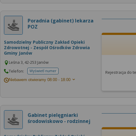
Poradnia (gabinet) lekarza
POZ
Samodzielny Publiczny Zakład Opieki
Zdrowotnej - Zespół Ośrodków Zdrowia
Gminy Janów
Leśna 3, 42-253 Janów
Telefon:
Wyświetl numer
Rejestracja do 
telefonu do placowki
Niebawem otwieramy
08:00 - 18:00
Gabinet pielęgniarki
środowiskowo - rodzinnej