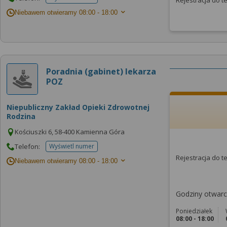
Rejestracja do 
telefonu do placowki
Niebawem otwieramy
08:00 - 18:00
Poradnia (gabinet) lekarza
POZ
Niepubliczny Zakład Opieki Zdrowotnej
Rodzina
Kościuszki 6, 58-400 Kamienna Góra
Telefon:
Wyświetl numer
telefonu do placowki
Rejestracja do 
Niebawem otwieramy
08:00 - 18:00
Godziny otwarci
Poniedziałek
08:00 - 18:00