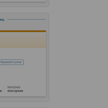
nej
Wyświetl numer
telefonu do rejestracji
Niedziela
ne
nieczynne