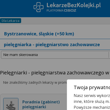
Dla Lekarza
Pielęgniarki - pielęgniarstwa zachowawczego w
Nie znaleźliśmy żadnych lekarzy w promieniu
25 km
, dlatego zwię
Twoja prywatno
Nasz serwis wykorzy
inne, które służą m
Poradnia (gabinet)
pielęgniarki
Powyższe mechanizm