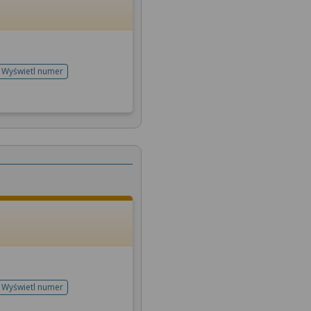
Wyświetl numer
telefonu do rejestracji
Wyświetl numer
telefonu do rejestracji