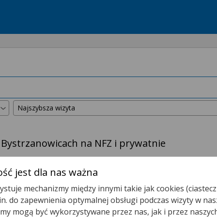
 Bystrzanowicach na NFZ i prywatnie
kszyliśmy promień wyszukiwania do
50 km
.
ść jest dla nas ważna
stuje mechanizmy między innymi takie jak cookies (ciastecz
Poradnia (gabinet) Pielęgniarki Środowiskowej - Rodzin
.in. do zapewnienia optymalnej obsługi podczas wizyty w nas
y mogą być wykorzystywane przez nas, jak i przez naszyc