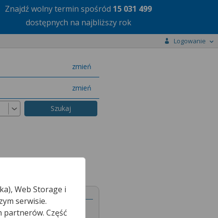
Znajdź wolny termin
spośród
15 031 499
dostępnych na najbliższy rok
Logowanie
miasto
zmień
specjalizację
zmień
ka), Web Storage i
nej
zym serwisie.
h partnerów. Część