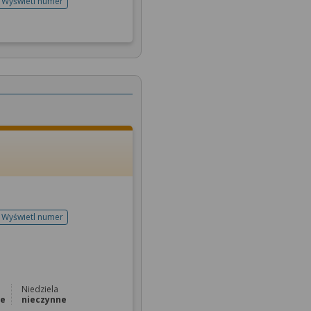
Wyświetl numer
telefonu do rejestracji
Wyświetl numer
telefonu do rejestracji
Niedziela
ne
nieczynne