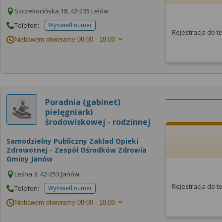
Szczekocińska 18, 42-235 Lelów
Telefon:
Wyświetl numer
telefonu do placowki
Rejestracja do 
Niebawem otwieramy
08:00 - 18:00
Poradnia (gabinet)
pielęgniarki
środowiskowej - rodzinnej
Samodzielny Publiczny Zakład Opieki
Zdrowotnej - Zespół Ośrodków Zdrowia
Gminy Janów
Leśna 3, 42-253 Janów
Rejestracja do 
Telefon:
Wyświetl numer
telefonu do placowki
Niebawem otwieramy
08:00 - 18:00