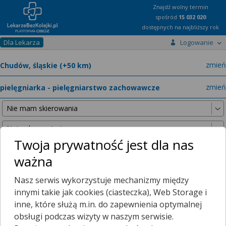
Znajdź wolny termin
spośród
15 032 020
dostępnych na najbliższy rok
Dla Lekarza
Logowanie
miast
zmień
specja
zmień
Twoja prywatność jest dla nas
ważna
Nie znaleźliśmy żadnych lekarzy w promieniu
25 km
, dlatego
Nasz serwis wykorzystuje mechanizmy między
zwiększyliśmy promień wyszukiwania do
50 km
.
innymi takie jak cookies (ciasteczka), Web Storage i
inne, które służą m.in. do zapewnienia optymalnej
obsługi podczas wizyty w naszym serwisie.