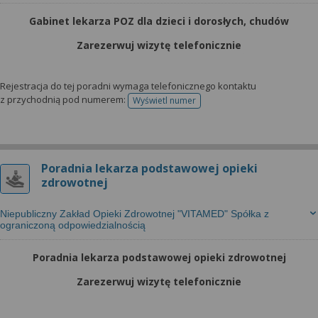
wyrażoną zgodę możesz w każdej chwili cofnąć,
możesz też wycofać zgodę na przetwarzanie Twoich
Gabinet lekarza POZ dla dzieci i dorosłych, chudów
danych tylko w niektórych celach. Jeżeli chcesz
Zarezerwuj wizytę telefonicznie
dowiedzieć się więcej lub chcesz przeprowadzić
konfigurację szczegółową, to możesz tego dokonać
za pomocą „Ustawień zaawansowanych”.
Rejestracja do tej poradni wymaga telefonicznego kontaktu
z przychodnią pod numerem:
Wyświetl numer
telefonu do rejestracji
Więcej informacji na temat wykorzystywania
narzędzi zewnętrznych w naszym serwisie
znajdziesz w Regulaminie Serwisu.
Poradnia lekarza podstawowej opieki
zdrowotnej
Niepubliczny Zakład Opieki Zdrowotnej "VITAMED" Spółka z
ograniczoną odpowiedzialnością
Poradnia lekarza podstawowej opieki zdrowotnej
Zarezerwuj wizytę telefonicznie