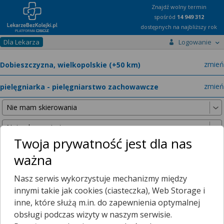
Znajdź wolny termin
spośród
14 949 312
dostępnych na najbliższy rok
Dla Lekarza
Logowanie
miast
zmień
specja
zmień
Twoja prywatność jest dla nas
ważna
Nie znaleźliśmy żadnych lekarzy w promieniu
25 km
, dlatego
Nasz serwis wykorzystuje mechanizmy między
zwiększyliśmy promień wyszukiwania do
50 km
.
innymi takie jak cookies (ciasteczka), Web Storage i
inne, które służą m.in. do zapewnienia optymalnej
obsługi podczas wizyty w naszym serwisie.