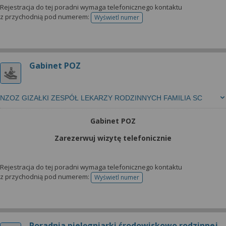
wyrażoną zgodę możesz w każdej chwili cofnąć,
Rejestracja do tej poradni wymaga telefonicznego kontaktu
możesz też wycofać zgodę na przetwarzanie Twoich
z przychodnią pod numerem:
Wyświetl numer
telefonu do rejestracji
danych tylko w niektórych celach. Jeżeli chcesz
dowiedzieć się więcej lub chcesz przeprowadzić
konfigurację szczegółową, to możesz tego dokonać
za pomocą „Ustawień zaawansowanych”.
Gabinet POZ
Więcej informacji na temat wykorzystywania
narzędzi zewnętrznych w naszym serwisie
NZOZ GIZAŁKI ZESPÓŁ LEKARZY RODZINNYCH FAMILIA SC
znajdziesz w Regulaminie Serwisu.
Gabinet POZ
Zarezerwuj wizytę telefonicznie
Rejestracja do tej poradni wymaga telefonicznego kontaktu
z przychodnią pod numerem:
Wyświetl numer
telefonu do rejestracji
Poradnia pielęgniarki środowiskowo rodzinnej