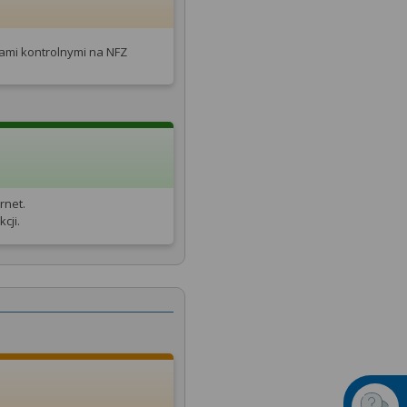
tami kontrolnymi na NFZ
rnet.
cji.