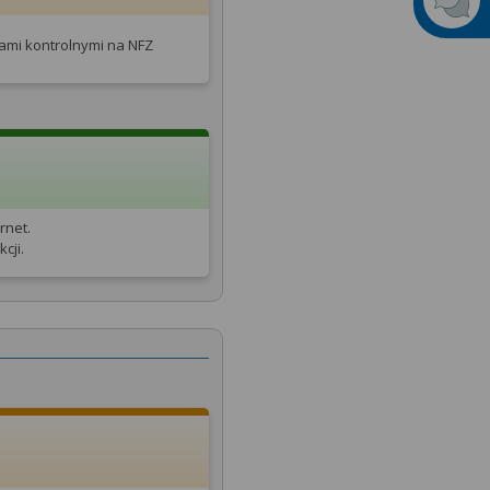
tami kontrolnymi na NFZ
rnet.
cji.