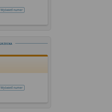
Wyświetl numer
telefonu do rejestracji
grzecka
Wyświetl numer
telefonu do rejestracji