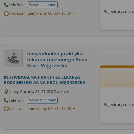
Telefon:
Wyświetl numer
telefonu do placowki
Rejestracja do 
Niebawem zamykamy
08:00 - 18:00
Indywidualna praktyka
lekarza rodzinnego Anna
Król - Węgrzecka
INDYWIDUALNA PRAKTYKA LEKARZA
RODZINNEGO ANNA KRÓL-WĘGRZECKA
Nowy Garbów 31, 27-620 Dwikozy
Telefon:
Wyświetl numer
telefonu do placowki
Rejestracja do 
Niebawem zamykamy
08:00 - 18:00