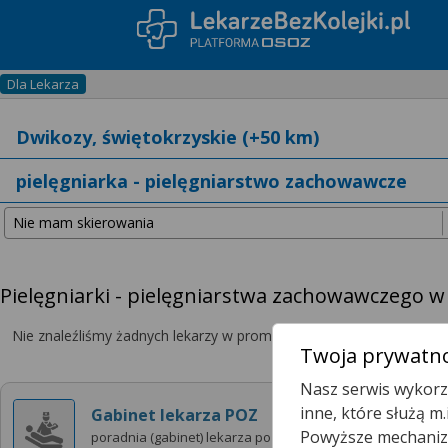
Dla Lekarza
Pielęgniarki - pielęgniarstwa zachowawczego w
Nie znaleźliśmy żadnych lekarzy w promieniu
25 km
, dlatego zwię
Twoja prywatno
Nasz serwis wykorzy
inne, które służą m
Gabinet lekarza POZ
Powyższe mechanizm
poradnia (gabinet) lekarza poz