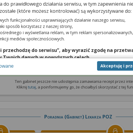
dna do prawidłowego działania serwisu, w tym zapewnienia 
zostałe (które możesz kontrolować) są wykorzystywane do:
prywatna
Wizyta NFZ
wych funkcjonalności usprawniających działanie naszego serwisu,
jaki sposób korzystasz z naszej strony,
e udostępnia
Gabinet nie udostępnia terminarza
z wizy
ośredniego i wyświetlania reklam, w tym reklam spersonalizowanych
zytami prywatnymi
unkcji mediów społecznościowych.
 i przechodzę do serwisu”, aby wyrazić zgodę na przetwa
w Twoich danych w powyższych celach.
sowane
Akceptuję i pr
nie zgody jest dobrowolne, a wyrażoną zgodę możesz w każd
Zamów receptę
zgodę na przetwarzanie Twoich danych tylko w niektórych ce
cej lub chcesz przeprowadzić konfigurację szczegółową, to 
Ten gabinet jeszcze nie udostępnia zamawiania recept przez inte
Kliknij
tutaj
, a poinformujemy go, że chciałbyś skorzystać z tej funk
eń zaawansowanych”.
na temat wykorzystywania narzędzi zewnętrznych w naszym se
isu.
Poradnia (gabinet) Lekarza POZ