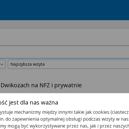
 Dwikozach na NFZ i prywatnie
kszyliśmy promień wyszukiwania do
50 km
.
ść jest dla nas ważna
stuje mechanizmy między innymi takie jak cookies (ciastecz
Poradnia (gabinet) Lekarza POZ
.in. do zapewnienia optymalnej obsługi podczas wizyty w nas
y mogą być wykorzystywane przez nas, jak i przez naszyc