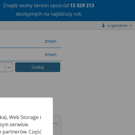
Znajdź wolny termin
spośród
15 029 213
dostępnych na najbliższy rok
Logowanie
miasto
zmień
specjalizację
zmień
ka), Web Storage i
zym serwisie.
h partnerów. Część