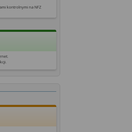
tami kontrolnymi na NFZ
rnet.
cji.