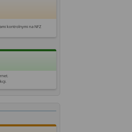
tami kontrolnymi na NFZ
rnet.
cji.