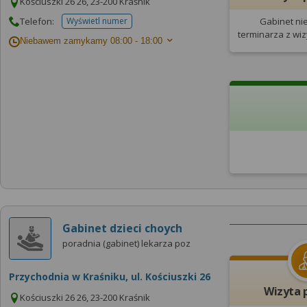
Kościuszki 26 26, 23-200 Kraśnik
Telefon:
Wyświetl numer
Gabinet ni
telefonu do placowki
terminarza
z wi
Niebawem zamykamy
08:00 - 18:00
Gabinet dzieci choych
poradnia (gabinet) lekarza poz
Przychodnia w Kraśniku, ul. Kościuszki 26
Wizyta 
Kościuszki 26 26, 23-200 Kraśnik