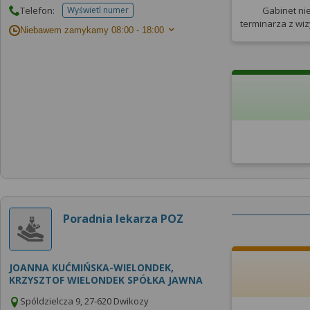
Telefon:
Wyświetl numer
Gabinet ni
telefonu do placowki
terminarza
z wi
Niebawem zamykamy
08:00 - 18:00
Poradnia lekarza POZ
JOANNA KUĆMIŃSKA-WIELONDEK,
KRZYSZTOF WIELONDEK SPÓŁKA JAWNA
Spóldzielcza 9, 27-620 Dwikozy