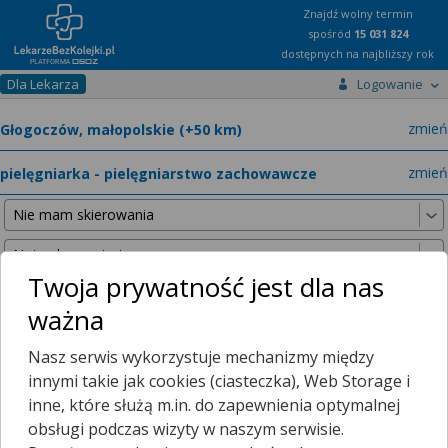
Znajdź wolny termin
spośród
15 031 824
dostępnych na najbliższy rok
Dla Lekarza
Logowanie
miast
zmień
specja
zmień
Twoja prywatność jest dla nas
ważna
Nie znaleźliśmy żadnych lekarzy w promieniu
25 km
, dlatego
Nasz serwis wykorzystuje mechanizmy między
zwiększyliśmy promień wyszukiwania do
50 km
.
innymi takie jak cookies (ciasteczka), Web Storage i
inne, które służą m.in. do zapewnienia optymalnej
obsługi podczas wizyty w naszym serwisie.