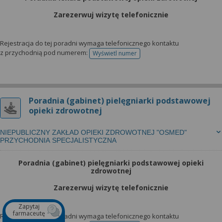
Zarezerwuj wizytę telefonicznie
Rejestracja do tej poradni wymaga telefonicznego kontaktu
z przychodnią pod numerem:
Wyświetl numer
telefonu do rejestracji
Poradnia (gabinet) pielęgniarki podstawowej
opieki zdrowotnej
NIEPUBLICZNY ZAKŁAD OPIEKI ZDROWOTNEJ "OSMED"
PRZYCHODNIA SPECJALISTYCZNA
Poradnia (gabinet) pielęgniarki podstawowej opieki
zdrowotnej
Zarezerwuj wizytę telefonicznie
Zapytaj
farmaceutę
Rejestracja do tej poradni wymaga telefonicznego kontaktu