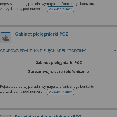
wyrażoną zgodę możesz w każdej chwili cofnąć,
Rejestracja do tej poradni wymaga telefonicznego kontaktu
możesz też wycofać zgodę na przetwarzanie Twoich
z przychodnią pod numerem:
Wyświetl numer
telefonu do rejestracji
danych tylko w niektórych celach. Jeżeli chcesz
dowiedzieć się więcej lub chcesz przeprowadzić
konfigurację szczegółową, to możesz tego dokonać
za pomocą „Ustawień zaawansowanych”.
Gabinet pielęgniarki POZ
Więcej informacji na temat wykorzystywania
narzędzi zewnętrznych w naszym serwisie
GRUPOWA PRAKTYKA PIELĘGNIAREK "RODZINA"
znajdziesz w Regulaminie Serwisu.
Gabinet pielęgniarki POZ
Zarezerwuj wizytę telefonicznie
Rejestracja do tej poradni wymaga telefonicznego kontaktu
z przychodnią pod numerem:
Wyświetl numer
telefonu do rejestracji
Poradnia (gabinet) lekarza POZ