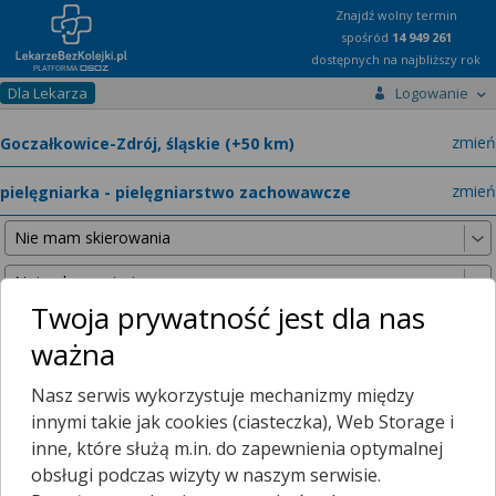
Znajdź wolny termin
spośród
14 949 261
dostępnych na najbliższy rok
Dla Lekarza
Logowanie
miast
zmień
specja
zmień
Twoja prywatność jest dla nas
ważna
Nie znaleźliśmy żadnych lekarzy w promieniu
25 km
, dlatego
Nasz serwis wykorzystuje mechanizmy między
zwiększyliśmy promień wyszukiwania do
50 km
.
innymi takie jak cookies (ciasteczka), Web Storage i
inne, które służą m.in. do zapewnienia optymalnej
obsługi podczas wizyty w naszym serwisie.