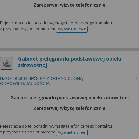
wyrażoną zgodę możesz w każdej chwili cofnąć,
Zarezerwuj wizytę telefonicznie
możesz też wycofać zgodę na przetwarzanie Twoich
danych tylko w niektórych celach. Jeżeli chcesz
dowiedzieć się więcej lub chcesz przeprowadzić
Rejestracja do tej poradni wymaga telefonicznego kontaktu
z przychodnią pod numerem:
Wyświetl numer
konfigurację szczegółową, to możesz tego dokonać
telefonu do rejestracji
za pomocą „Ustawień zaawansowanych”.
Więcej informacji na temat wykorzystywania
narzędzi zewnętrznych w naszym serwisie
Gabinet pielęgniarki podstawowej opieki
znajdziesz w Regulaminie Serwisu.
zdrowotnej
NZOZ SIMED SPÓŁKA Z OGRANICZONĄ
ODPOWIEDZIALNOŚCIĄ
Gabinet pielęgniarki podstawowej opieki zdrowotnej
Zarezerwuj wizytę telefonicznie
Rejestracja do tej poradni wymaga telefonicznego kontaktu
z przychodnią pod numerem:
Wyświetl numer
telefonu do rejestracji