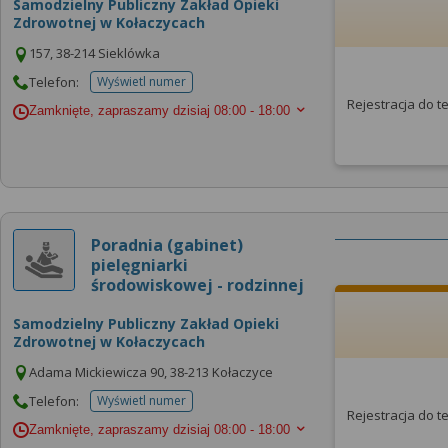
Samodzielny Publiczny Zakład Opieki
Zdrowotnej w Kołaczycach
157, 38-214 Sieklówka
Telefon:
Wyświetl numer
telefonu do placowki
Rejestracja do 
Zamknięte, zapraszamy dzisiaj
08:00 - 18:00
Poradnia (gabinet)
pielęgniarki
środowiskowej - rodzinnej
Samodzielny Publiczny Zakład Opieki
Zdrowotnej w Kołaczycach
Adama Mickiewicza 90, 38-213 Kołaczyce
Telefon:
Wyświetl numer
telefonu do placowki
Rejestracja do 
Zamknięte, zapraszamy dzisiaj
08:00 - 18:00