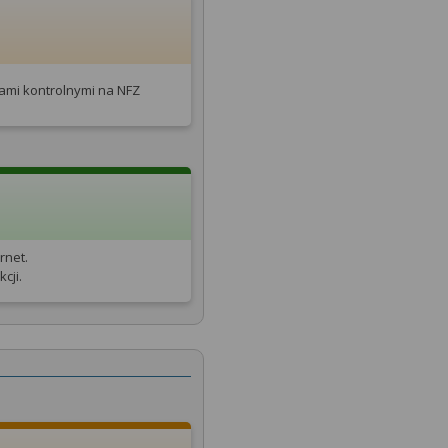
tami kontrolnymi na NFZ
rnet.
cji.