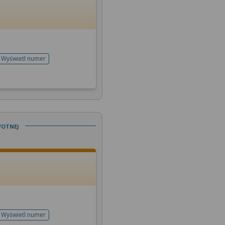
Wyświetl numer
telefonu do rejestracji
wotnej
Wyświetl numer
telefonu do rejestracji