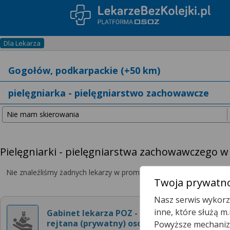
Dla Lekarza
Pielęgniarki - pielęgniarstwa zachowawczego w
Nie znaleźliśmy żadnych lekarzy w promieniu
25 km
, dlatego zwię
Twoja prywatno
Nasz serwis wykorzy
inne, które służą m
Gabinet lekarza POZ -
rejtana (prywatny) osoz
Powyższe mechanizm