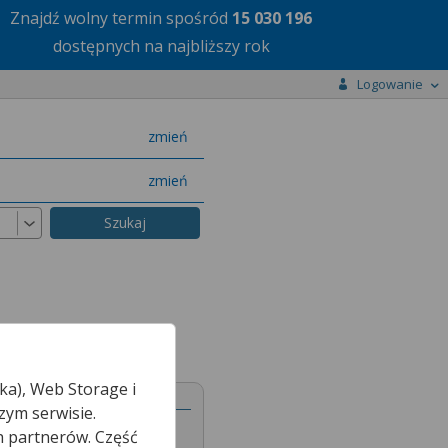
Znajdź wolny termin
spośród
15 030 196
dostępnych na najbliższy rok
Logowanie
miasto
zmień
specjalizację
zmień
ka), Web Storage i
zym serwisie.
h partnerów. Część