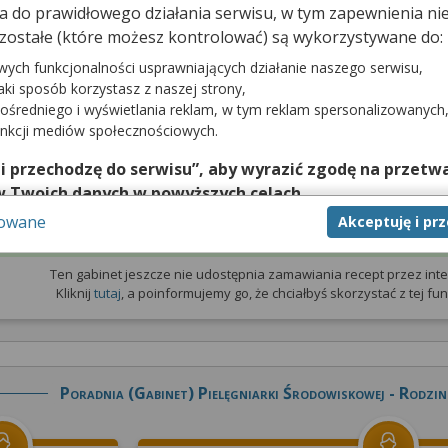
dna do prawidłowego działania serwisu, w tym zapewnienia 
zostałe (które możesz kontrolować) są wykorzystywane do:
prywatna
Wizyta NFZ
wych funkcjonalności usprawniających działanie naszego serwisu,
jaki sposób korzystasz z naszej strony,
e udostępnia
Gabinet nie udostępnia terminarza
z wizy
ośredniego i wyświetlania reklam, w tym reklam spersonalizowanych
zytami prywatnymi
unkcji mediów społecznościowych.
 i przechodzę do serwisu”, aby wyrazić zgodę na przetwa
w Twoich danych w powyższych celach.
sowane
Akceptuję i pr
nie zgody jest dobrowolne, a wyrażoną zgodę możesz w każd
Zamów receptę
zgodę na przetwarzanie Twoich danych tylko w niektórych ce
cej lub chcesz przeprowadzić konfigurację szczegółową, to 
Ten gabinet jeszcze nie udostępnia zamawiania recept przez inte
Kliknij
tutaj
, a poinformujemy go, że chciałbyś skorzystać z tej funk
eń zaawansowanych”.
na temat wykorzystywania narzędzi zewnętrznych w naszym se
isu.
Poradnia (gabinet) Pielęgniarki Środowiskowej - Rodzin