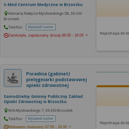
S-Med Centrum Medyczne w Brzostku
Mariana Nałęcza-Mysłowskiego 5B, 39-230
Brzostek
Telefon:
Wyświetl numer
telefonu do placowki
Rejestracja do 
Zamknięte, zapraszamy dzisiaj
08:00 - 18:00
Poradnia (gabinet)
pielęgniarki podstawowej
opieki zdrowotnej
Samodzielny Gminny Publiczny Zakład
Opieki Zdrowotnej w Brzostku
M.N.Mysłowskiego 7, 39-230 Brzostek
Telefon:
Wyświetl numer
telefonu do placowki
Rejestracja do 
Niebawem otwieramy
07:00 - 18:00