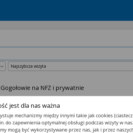
 Gogołowie na NFZ i prywatnie
kszyliśmy promień wyszukiwania do
50 km
.
ść jest dla nas ważna
stuje mechanizmy między innymi takie jak cookies (ciastecz
Poradnia (gabinet) Lekarza POZ
.in. do zapewnienia optymalnej obsługi podczas wizyty w nas
y mogą być wykorzystywane przez nas, jak i przez naszyc