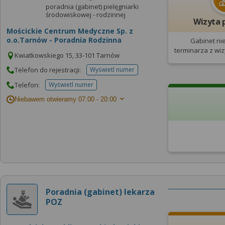
poradnia (gabinet) pielęgniarki
środowiskowej - rodzinnej
Wizyta 
Mościckie Centrum Medyczne Sp. z
o.o.Tarnów - Poradnia Rodzinna
Gabinet ni
terminarza
z wi
Kwiatkowskiego 15, 33-101 Tarnów
Telefon do rejestracji:
Wyświetl numer
telefonu do rejestracji
Telefon:
Wyświetl numer
telefonu do placowki
Niebawem otwieramy
07:00 - 20:00
Poradnia (gabinet) lekarza
POZ