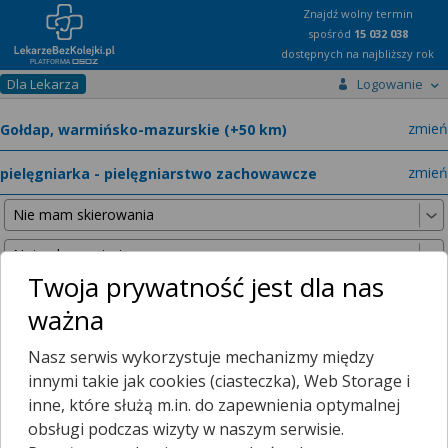
Znajdź wolny termin
spośród
15 032 038
dostępnych na najbliższy rok
Dla Lekarza
Logowanie
miast
zmień
specja
zmień
Twoja prywatność jest dla nas
ważna
Nie znaleźliśmy żadnych lekarzy w promieniu
25 km
, dlatego
Nasz serwis wykorzystuje mechanizmy między
zwiększyliśmy promień wyszukiwania do
50 km
.
innymi takie jak cookies (ciasteczka), Web Storage i
inne, które służą m.in. do zapewnienia optymalnej
obsługi podczas wizyty w naszym serwisie.