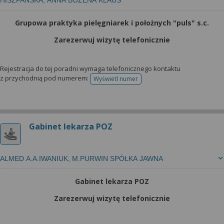
wyrażoną zgodę możesz w każdej chwili cofnąć,
HISZPAŃSKA, ANNA BOŻENA KLAUS
możesz też wycofać zgodę na przetwarzanie Twoich
Grupowa praktyka pielęgniarek i położnych "puls" s.c.
danych tylko w niektórych celach. Jeżeli chcesz
dowiedzieć się więcej lub chcesz przeprowadzić
Zarezerwuj wizytę telefonicznie
konfigurację szczegółową, to możesz tego dokonać
za pomocą „Ustawień zaawansowanych”.
Rejestracja do tej poradni wymaga telefonicznego kontaktu
Więcej informacji na temat wykorzystywania
z przychodnią pod numerem:
Wyświetl numer
telefonu do rejestracji
narzędzi zewnętrznych w naszym serwisie
znajdziesz w Regulaminie Serwisu.
Gabinet lekarza POZ
ALMED A.A.IWANIUK, M.PURWIN SPÓŁKA JAWNA
Gabinet lekarza POZ
Zarezerwuj wizytę telefonicznie