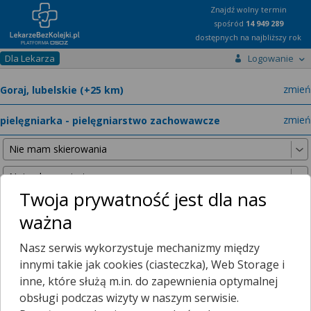
Znajdź wolny termin
spośród
14 949 289
dostępnych na najbliższy rok
Dla Lekarza
Logowanie
miast
zmień
specja
zmień
Twoja prywatność jest dla nas
ważna
Poniższe wyniki znaleźliśmy, szukając w promieniu
25 km
Nasz serwis wykorzystuje mechanizmy między
od wybranej lokalizacji.
innymi takie jak cookies (ciasteczka), Web Storage i
inne, które służą m.in. do zapewnienia optymalnej
obsługi podczas wizyty w naszym serwisie.