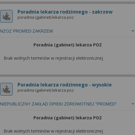
wyrażoną zgodę możesz w każdej chwili cofnąć,
możesz też wycofać zgodę na przetwarzanie Twoich
Poradnia lekarza rodzinnego - zakrzew
danych tylko w niektórych celach. Jeżeli chcesz
poradnia (gabinet) lekarza poz
dowiedzieć się więcej lub chcesz przeprowadzić
konfigurację szczegółową, to możesz tego dokonać
NZOZ PROMED ZAKRZEW
za pomocą „Ustawień zaawansowanych”.
Poradnia (gabinet) lekarza POZ
Więcej informacji na temat wykorzystywania
narzędzi zewnętrznych w naszym serwisie
Brak wolnych terminów w rejestracji elektronicznej
znajdziesz w Regulaminie Serwisu.
Poradnia lekarza rodzinnego - wysokie
poradnia (gabinet) lekarza poz
NIEPUBLICZNY ZAKŁAD OPIEKI ZDROWOTNEJ "PROMED"
Poradnia (gabinet) lekarza POZ
Brak wolnych terminów w rejestracji elektronicznej