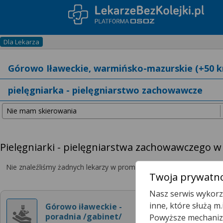
Dla Lekarza
Pielęgniarki - pielęgniarstwa zachowawczego w
Nie znaleźliśmy żadnych lekarzy w promieniu
25 km
, dlatego zwię
Twoja prywatno
Nasz serwis wykorzy
Gór
inne, które służą m
Górowo iławeckie -
poradnia /gabinet/
Powyższe mechanizm