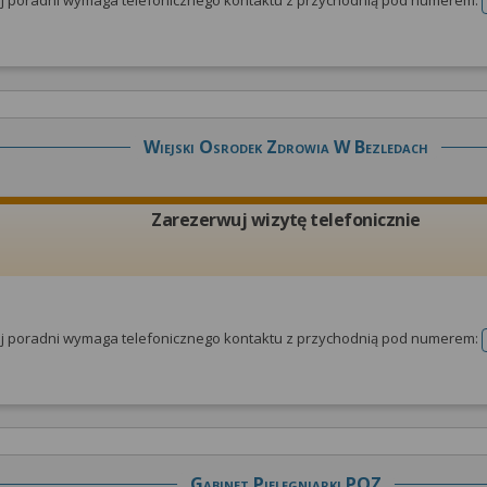
tej poradni wymaga telefonicznego kontaktu z przychodnią pod numerem:
Wiejski Osrodek Zdrowia W Bezledach
Zarezerwuj wizytę telefonicznie
tej poradni wymaga telefonicznego kontaktu z przychodnią pod numerem:
Gabinet Pielęgniarki POZ