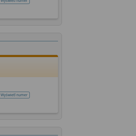
Wyświetl numer
telefonu do rejestracji
Wyświetl numer
telefonu do rejestracji