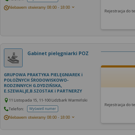
telefonu do placowki
Niebawem otwieramy
08:00 - 18:00
Rejestracja do 
Gabinet pielęgniarki POZ
GRUPOWA PRAKTYKA PIELĘGNIAREK i
POŁOŻNYCH ŚRODOWISKOWO-
RODZINNYCH G.DYDZIŃSKA,
E.SZEWALJE,B.SZOSTAK i PARTNERZY
11 Listopada 15, 11-100 Lidzbark Warmiński
Rejestracja do 
Telefon:
Wyświetl numer
telefonu do placowki
Niebawem otwieramy
08:00 - 18:00