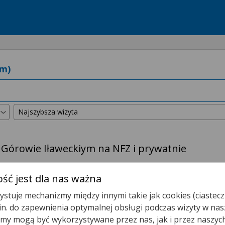
 Górowie Iławeckiym na NFZ i prywatnie
kszyliśmy promień wyszukiwania do
50 km
.
ść jest dla nas ważna
stuje mechanizmy między innymi takie jak cookies (ciastecz
owo Iławeckie - Poradnia /gabinet/ Pielęgniarki Podstawowej Op
.in. do zapewnienia optymalnej obsługi podczas wizyty w nas
y mogą być wykorzystywane przez nas, jak i przez naszyc