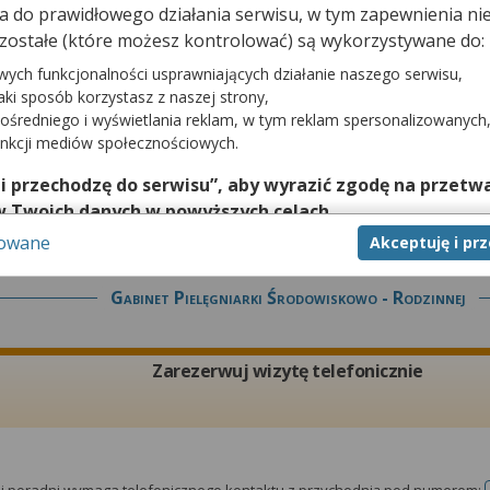
dna do prawidłowego działania serwisu, w tym zapewnienia 
Zarezerwuj wizytę telefonicznie
zostałe (które możesz kontrolować) są wykorzystywane do:
wych funkcjonalności usprawniających działanie naszego serwisu,
jaki sposób korzystasz z naszej strony,
ośredniego i wyświetlania reklam, w tym reklam spersonalizowanych
unkcji mediów społecznościowych.
tej poradni wymaga telefonicznego kontaktu z przychodnią pod numerem:
 i przechodzę do serwisu”, aby wyrazić zgodę na przetwa
w Twoich danych w powyższych celach.
sowane
Akceptuję i pr
nie zgody jest dobrowolne, a wyrażoną zgodę możesz w każd
zgodę na przetwarzanie Twoich danych tylko w niektórych ce
Gabinet Pielęgniarki Środowiskowo - Rodzinnej
cej lub chcesz przeprowadzić konfigurację szczegółową, to 
eń zaawansowanych”.
na temat wykorzystywania narzędzi zewnętrznych w naszym se
Zarezerwuj wizytę telefonicznie
isu.