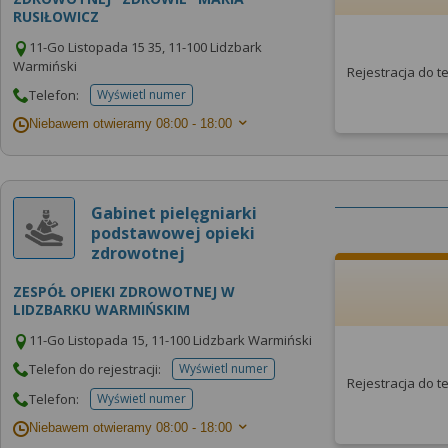
RUSIŁOWICZ
11-Go Listopada 15 35, 11-100 Lidzbark
Warmiński
Rejestracja do 
Telefon:
Wyświetl numer
telefonu do placowki
Niebawem otwieramy
08:00 - 18:00
Gabinet pielęgniarki
podstawowej opieki
zdrowotnej
ZESPÓŁ OPIEKI ZDROWOTNEJ W
LIDZBARKU WARMIŃSKIM
11-Go Listopada 15, 11-100 Lidzbark Warmiński
Telefon do rejestracji:
Wyświetl numer
telefonu do rejestracji
Rejestracja do 
Telefon:
Wyświetl numer
telefonu do placowki
Niebawem otwieramy
08:00 - 18:00