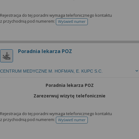
wyrażoną zgodę możesz w każdej chwili cofnąć,
możesz też wycofać zgodę na przetwarzanie Twoich
danych tylko w niektórych celach. Jeżeli chcesz
Rejestracja do tej poradni wymaga telefonicznego kontaktu
z przychodnią pod numerem:
Wyświetl numer
dowiedzieć się więcej lub chcesz przeprowadzić
telefonu do rejestracji
konfigurację szczegółową, to możesz tego dokonać
za pomocą „Ustawień zaawansowanych”.
Więcej informacji na temat wykorzystywania
Poradnia lekarza POZ
narzędzi zewnętrznych w naszym serwisie
znajdziesz w Regulaminie Serwisu.
CENTRUM MEDYCZNE M. HOFMAN, E. KUPC S.C.
Poradnia lekarza POZ
Zarezerwuj wizytę telefonicznie
Rejestracja do tej poradni wymaga telefonicznego kontaktu
z przychodnią pod numerem:
Wyświetl numer
telefonu do rejestracji