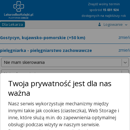
Znajdź wolny termin
spośród
15 031 924
dostępnych na najbliższy rok
Dla Lekarza
Logowanie
miast
zmień
specja
zmień
Twoja prywatność jest dla nas
ważna
Nie znaleźliśmy żadnych lekarzy w promieniu
25 km
, dlatego
Nasz serwis wykorzystuje mechanizmy między
zwiększyliśmy promień wyszukiwania do
50 km
.
innymi takie jak cookies (ciasteczka), Web Storage i
inne, które służą m.in. do zapewnienia optymalnej
obsługi podczas wizyty w naszym serwisie.