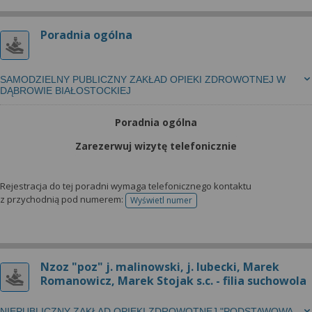
Poradnia ogólna
SAMODZIELNY PUBLICZNY ZAKŁAD OPIEKI ZDROWOTNEJ W
DĄBROWIE BIAŁOSTOCKIEJ
Poradnia ogólna
Zarezerwuj wizytę telefonicznie
Rejestracja do tej poradni wymaga telefonicznego kontaktu
z przychodnią pod numerem:
Wyświetl numer
telefonu do rejestracji
Nzoz "poz" j. malinowski, j. lubecki, Marek
Romanowicz, Marek Stojak s.c. - filia suchowola
NIEPUBLICZNY ZAKŁAD OPIEKI ZDROWOTNEJ "PODSTAWOWA