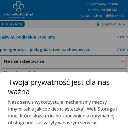
Znajdź wolny termin
spośród
14 950 242
dostępnych na najbliższy rok
Dla Lekarza
Logowanie
miast
zmień
specja
zmień
Twoja prywatność jest dla nas
ważna
Nie znaleźliśmy żadnych lekarzy w promieniu
25 km
, dlatego
Nasz serwis wykorzystuje mechanizmy między
zwiększyliśmy promień wyszukiwania do
50 km
.
innymi takie jak cookies (ciasteczka), Web Storage i
inne, które służą m.in. do zapewnienia optymalnej
obsługi podczas wizyty w naszym serwisie.