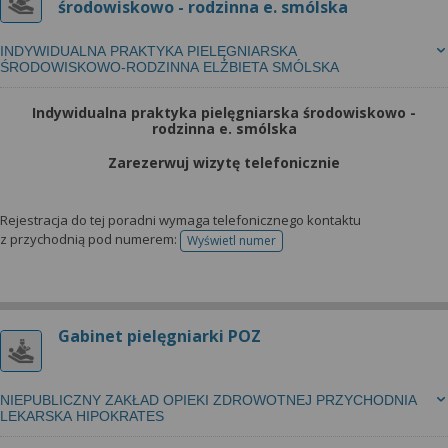
środowiskowo - rodzinna e. smólska
INDYWIDUALNA PRAKTYKA PIELĘGNIARSKA
ŚRODOWISKOWO-RODZINNA ELŻBIETA SMÓLSKA
Indywidualna praktyka pielęgniarska środowiskowo -
rodzinna e. smólska
Zarezerwuj wizytę telefonicznie
Rejestracja do tej poradni wymaga telefonicznego kontaktu
z przychodnią pod numerem:
Wyświetl numer
telefonu do rejestracji
Gabinet pielęgniarki POZ
NIEPUBLICZNY ZAKŁAD OPIEKI ZDROWOTNEJ PRZYCHODNIA
LEKARSKA HIPOKRATES