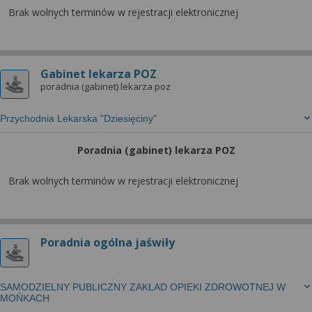
wyrażoną zgodę możesz w każdej chwili cofnąć,
Brak wolnych terminów w rejestracji elektronicznej
możesz też wycofać zgodę na przetwarzanie Twoich
danych tylko w niektórych celach. Jeżeli chcesz
dowiedzieć się więcej lub chcesz przeprowadzić
konfigurację szczegółową, to możesz tego dokonać
Gabinet lekarza POZ
za pomocą „Ustawień zaawansowanych”.
poradnia (gabinet) lekarza poz
Więcej informacji na temat wykorzystywania
Przychodnia Lekarska "Dziesięciny"
narzędzi zewnętrznych w naszym serwisie
znajdziesz w Regulaminie Serwisu.
Poradnia (gabinet) lekarza POZ
Brak wolnych terminów w rejestracji elektronicznej
Poradnia ogólna jaświły
SAMODZIELNY PUBLICZNY ZAKŁAD OPIEKI ZDROWOTNEJ W
MOŃKACH