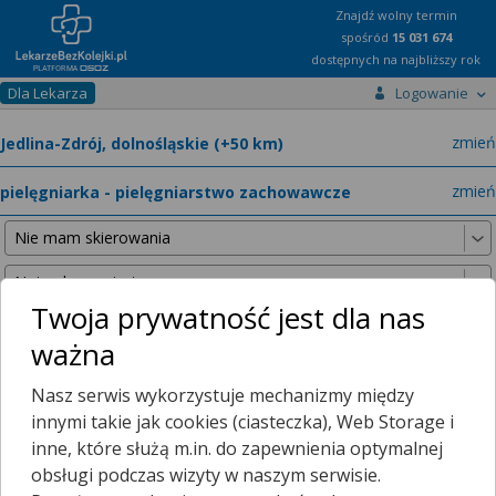
Znajdź wolny termin
spośród
15 031 674
dostępnych na najbliższy rok
Dla Lekarza
Logowanie
miast
zmień
specja
zmień
Twoja prywatność jest dla nas
ważna
Nie znaleźliśmy żadnych lekarzy w promieniu
25 km
, dlatego
Nasz serwis wykorzystuje mechanizmy między
zwiększyliśmy promień wyszukiwania do
50 km
.
innymi takie jak cookies (ciasteczka), Web Storage i
inne, które służą m.in. do zapewnienia optymalnej
obsługi podczas wizyty w naszym serwisie.