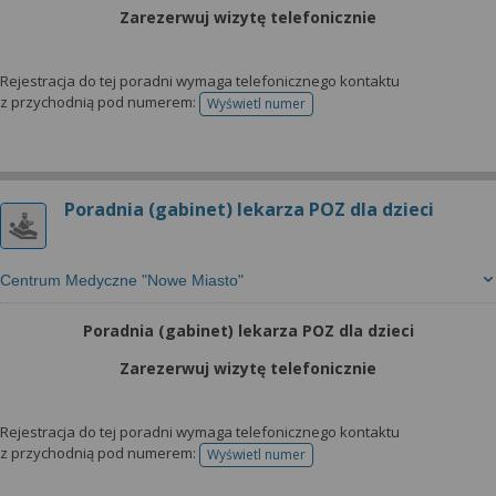
wyrażoną zgodę możesz w każdej chwili cofnąć,
Zarezerwuj wizytę telefonicznie
możesz też wycofać zgodę na przetwarzanie Twoich
danych tylko w niektórych celach. Jeżeli chcesz
dowiedzieć się więcej lub chcesz przeprowadzić
Rejestracja do tej poradni wymaga telefonicznego kontaktu
z przychodnią pod numerem:
Wyświetl numer
konfigurację szczegółową, to możesz tego dokonać
telefonu do rejestracji
za pomocą „Ustawień zaawansowanych”.
Więcej informacji na temat wykorzystywania
narzędzi zewnętrznych w naszym serwisie
Poradnia (gabinet) lekarza POZ dla dzieci
znajdziesz w Regulaminie Serwisu.
Centrum Medyczne "Nowe Miasto"
Poradnia (gabinet) lekarza POZ dla dzieci
Zarezerwuj wizytę telefonicznie
Rejestracja do tej poradni wymaga telefonicznego kontaktu
z przychodnią pod numerem:
Wyświetl numer
telefonu do rejestracji