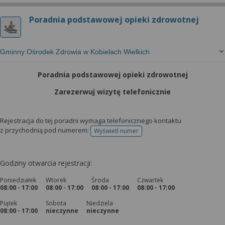
wyrażoną zgodę możesz w każdej chwili cofnąć,
możesz też wycofać zgodę na przetwarzanie Twoich
Poradnia podstawowej opieki zdrowotnej
danych tylko w niektórych celach. Jeżeli chcesz
dowiedzieć się więcej lub chcesz przeprowadzić
konfigurację szczegółową, to możesz tego dokonać
Gminny Ośrodek Zdrowia w Kobielach Wielkich
za pomocą „Ustawień zaawansowanych”.
Poradnia podstawowej opieki zdrowotnej
Więcej informacji na temat wykorzystywania
narzędzi zewnętrznych w naszym serwisie
Zarezerwuj wizytę telefonicznie
znajdziesz w Regulaminie Serwisu.
Rejestracja do tej poradni wymaga telefonicznego kontaktu
z przychodnią pod numerem:
Wyświetl numer
telefonu do rejestracji
Godziny otwarcia rejestracji:
Poniedziałek
Wtorek
Środa
Czwartek
08:00 - 17:00
08:00 - 17:00
08:00 - 17:00
08:00 - 17:00
Piątek
Sobota
Niedziela
08:00 - 17:00
nieczynne
nieczynne