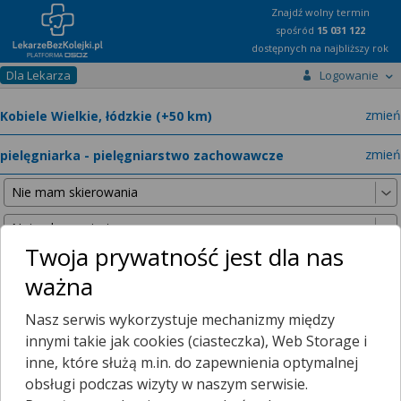
Znajdź wolny termin
spośród
15 031 122
dostępnych na najbliższy rok
Dla Lekarza
Logowanie
miast
zmień
specja
zmień
Twoja prywatność jest dla nas
ważna
Nie znaleźliśmy żadnych lekarzy w promieniu
25 km
, dlatego
Nasz serwis wykorzystuje mechanizmy między
zwiększyliśmy promień wyszukiwania do
50 km
.
innymi takie jak cookies (ciasteczka), Web Storage i
inne, które służą m.in. do zapewnienia optymalnej
obsługi podczas wizyty w naszym serwisie.