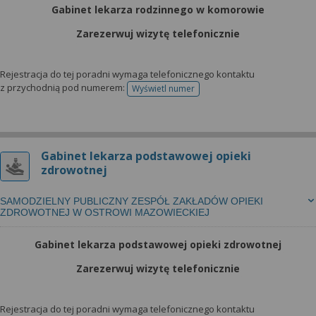
wyrażoną zgodę możesz w każdej chwili cofnąć,
Gabinet lekarza rodzinnego w komorowie
możesz też wycofać zgodę na przetwarzanie Twoich
danych tylko w niektórych celach. Jeżeli chcesz
Zarezerwuj wizytę telefonicznie
dowiedzieć się więcej lub chcesz przeprowadzić
konfigurację szczegółową, to możesz tego dokonać
Rejestracja do tej poradni wymaga telefonicznego kontaktu
za pomocą „Ustawień zaawansowanych”.
z przychodnią pod numerem:
Wyświetl numer
telefonu do rejestracji
Więcej informacji na temat wykorzystywania
narzędzi zewnętrznych w naszym serwisie
znajdziesz w Regulaminie Serwisu.
Gabinet lekarza podstawowej opieki
zdrowotnej
SAMODZIELNY PUBLICZNY ZESPÓŁ ZAKŁADÓW OPIEKI
ZDROWOTNEJ W OSTROWI MAZOWIECKIEJ
Gabinet lekarza podstawowej opieki zdrowotnej
Zarezerwuj wizytę telefonicznie
Rejestracja do tej poradni wymaga telefonicznego kontaktu