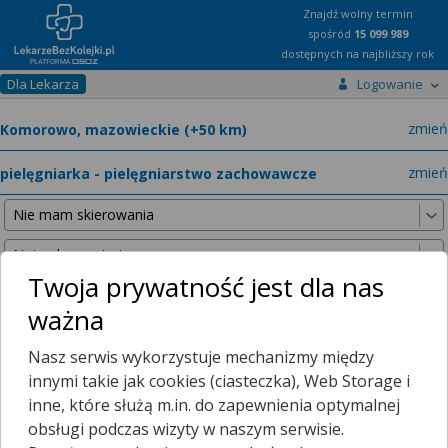
Znajdź wolny termin
spośród
15 099 989
dostępnych na najbliższy rok
Dla Lekarza
Logowanie
miast
zmień
specja
zmień
Twoja prywatność jest dla nas
ważna
Nie znaleźliśmy żadnych lekarzy w promieniu
25 km
, dlatego
Nasz serwis wykorzystuje mechanizmy między
zwiększyliśmy promień wyszukiwania do
50 km
.
innymi takie jak cookies (ciasteczka), Web Storage i
inne, które służą m.in. do zapewnienia optymalnej
obsługi podczas wizyty w naszym serwisie.