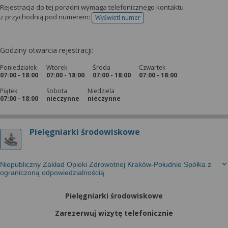
wyrażoną zgodę możesz w każdej chwili cofnąć,
Rejestracja do tej poradni wymaga telefonicznego kontaktu
możesz też wycofać zgodę na przetwarzanie Twoich
z przychodnią pod numerem:
Wyświetl numer
telefonu do rejestracji
danych tylko w niektórych celach. Jeżeli chcesz
dowiedzieć się więcej lub chcesz przeprowadzić
konfigurację szczegółową, to możesz tego dokonać
Godziny otwarcia rejestracji:
za pomocą „Ustawień zaawansowanych”.
Poniedziałek
Wtorek
Środa
Czwartek
07:00 - 18:00
07:00 - 18:00
07:00 - 18:00
07:00 - 18:00
Więcej informacji na temat wykorzystywania
narzędzi zewnętrznych w naszym serwisie
Piątek
Sobota
Niedziela
07:00 - 18:00
nieczynne
nieczynne
znajdziesz w Regulaminie Serwisu.
Pielęgniarki środowiskowe
Niepubliczny Zakład Opieki Zdrowotnej Kraków-Południe Spółka z
ograniczoną odpowiedzialnością
Pielęgniarki środowiskowe
Zarezerwuj wizytę telefonicznie