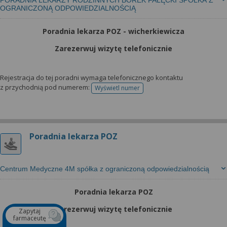
PORADNIA LEKARZY RODZINNYCH BOREK FAŁĘCKI SPÓŁKA Z
OGRANICZONĄ ODPOWIEDZIALNOŚCIĄ
Poradnia lekarza POZ - wicherkiewicza
Zarezerwuj wizytę telefonicznie
Rejestracja do tej poradni wymaga telefonicznego kontaktu
z przychodnią pod numerem:
Wyświetl numer
telefonu do rejestracji
Poradnia lekarza POZ
Centrum Medyczne 4M spółka z ograniczoną odpowiedzialnością
Poradnia lekarza POZ
Zarezerwuj wizytę telefonicznie
Zapytaj
farmaceutę