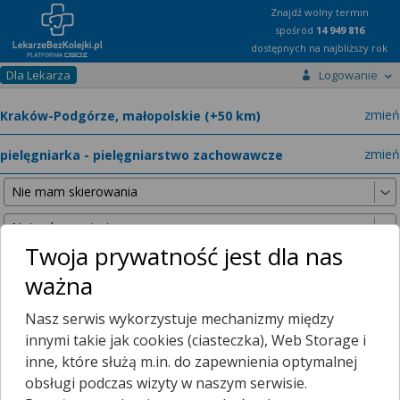
Znajdź wolny termin
spośród
14 949 816
dostępnych na najbliższy rok
Dla Lekarza
Logowanie
miast
zmień
specja
zmień
Twoja prywatność jest dla nas
ważna
Nie znaleźliśmy żadnych lekarzy w promieniu
25 km
, dlatego
Nasz serwis wykorzystuje mechanizmy między
zwiększyliśmy promień wyszukiwania do
50 km
.
innymi takie jak cookies (ciasteczka), Web Storage i
inne, które służą m.in. do zapewnienia optymalnej
obsługi podczas wizyty w naszym serwisie.