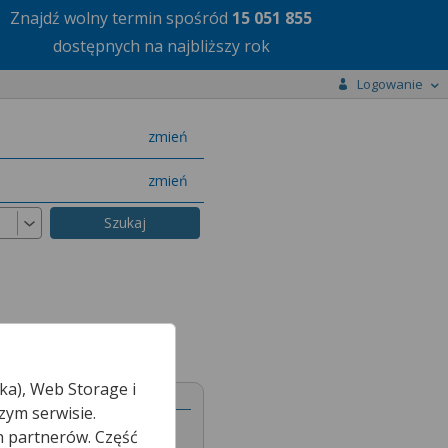
Znajdź wolny termin
spośród
15 051 855
dostępnych na najbliższy rok
Logowanie
miasto
zmień
specjalizację
zmień
ka), Web Storage i
nej
zym serwisie.
h partnerów. Część