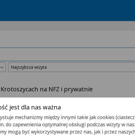
 Krotoszycach na NFZ i prywatnie
kszyliśmy promień wyszukiwania do
50 km
.
ść jest dla nas ważna
stuje mechanizmy między innymi takie jak cookies (ciastecz
Poradnia (gabinet) Pielęgniarki Środowiskowej - Rodzin
.in. do zapewnienia optymalnej obsługi podczas wizyty w nas
y mogą być wykorzystywane przez nas, jak i przez naszyc