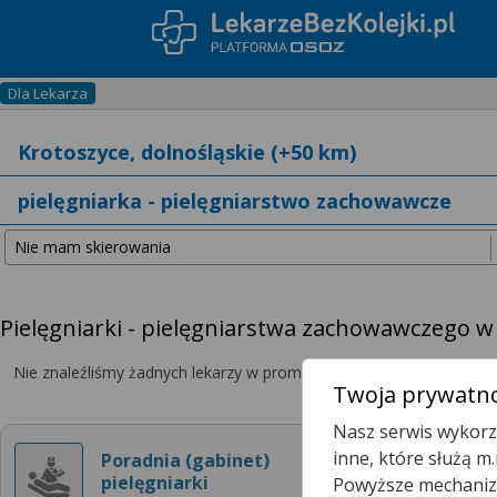
Dla Lekarza
Pielęgniarki - pielęgniarstwa zachowawczego w
Nie znaleźliśmy żadnych lekarzy w promieniu
25 km
, dlatego zwię
Twoja prywatno
Nasz serwis wykorzy
inne, które służą m
Poradnia (gabinet)
pielęgniarki
Powyższe mechanizm