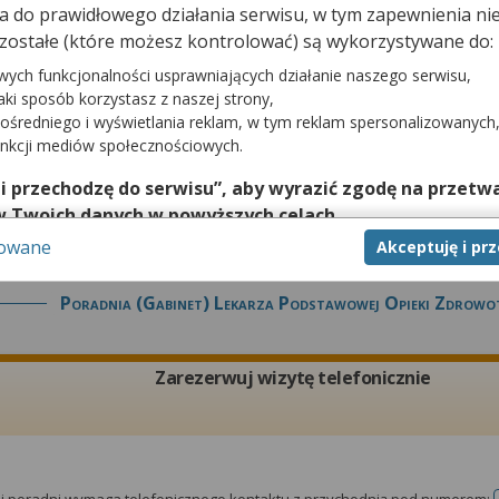
dna do prawidłowego działania serwisu, w tym zapewnienia 
Zarezerwuj wizytę telefonicznie
zostałe (które możesz kontrolować) są wykorzystywane do:
wych funkcjonalności usprawniających działanie naszego serwisu,
jaki sposób korzystasz z naszej strony,
ośredniego i wyświetlania reklam, w tym reklam spersonalizowanych
unkcji mediów społecznościowych.
tej poradni wymaga telefonicznego kontaktu z przychodnią pod numerem:
 i przechodzę do serwisu”, aby wyrazić zgodę na przetwa
w Twoich danych w powyższych celach.
sowane
Akceptuję i pr
nie zgody jest dobrowolne, a wyrażoną zgodę możesz w każd
zgodę na przetwarzanie Twoich danych tylko w niektórych ce
Poradnia (gabinet) Lekarza Podstawowej Opieki Zdrowo
cej lub chcesz przeprowadzić konfigurację szczegółową, to 
eń zaawansowanych”.
na temat wykorzystywania narzędzi zewnętrznych w naszym se
Zarezerwuj wizytę telefonicznie
isu.