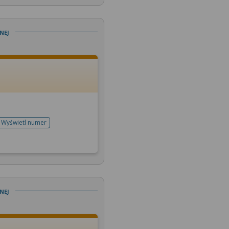
nej
Wyświetl numer
telefonu do rejestracji
nej