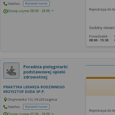
Telefon:
Wyświetl numer
telefonu do placowki
Rejestracja do 
Dzisiaj czynne
08:00 - 18:00
Godziny otwarci
Poniedziałek
08:00 - 15:30
Poradnia pielęgniarki
podstawowej opieki
zdrowotnej
PRAKTYKA LEKARZA RODZINNEGO
KRZYSZTOF DUDA SP.P.
Chojnowska 112, 59-220 Legnica
Telefon:
Wyświetl numer
telefonu do placowki
Rejestracja do 
Dzisiaj czynne
07:00 - 18:00