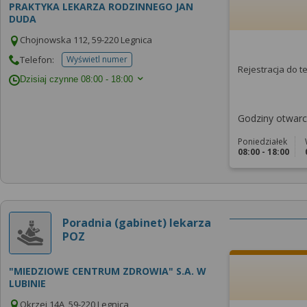
PRAKTYKA LEKARZA RODZINNEGO JAN
DUDA
Chojnowska 112, 59-220 Legnica
Telefon:
Wyświetl numer
telefonu do placowki
Rejestracja do 
Dzisiaj czynne
08:00 - 18:00
Godziny otwarci
Poniedziałek
08:00 - 18:00
Poradnia (gabinet) lekarza
POZ
"MIEDZIOWE CENTRUM ZDROWIA" S.A. W
LUBINIE
Okrzei 14A, 59-220 Legnica