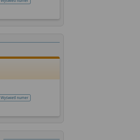
Wyświetl numer
telefonu do rejestracji
Wyświetl numer
telefonu do rejestracji