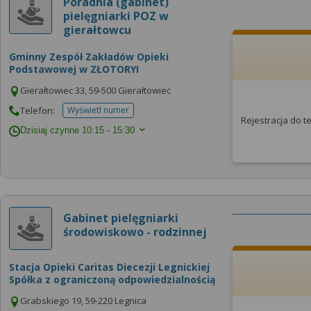
Poradnia (gabinet)
pielęgniarki POZ w
gierałtowcu
Gminny Zespół Zakładów Opieki
Podstawowej w ZŁOTORYI
Gierałtowiec 33, 59-500 Gierałtowiec
Telefon:
Wyświetl numer
telefonu do placowki
Rejestracja do 
Dzisiaj czynne
10:15 - 15:30
Gabinet pielęgniarki
środowiskowo - rodzinnej
Stacja Opieki Caritas Diecezji Legnickiej
Spółka z ograniczoną odpowiedzialnością
Grabskiego 19, 59-220 Legnica