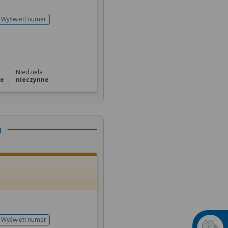
Wyświetl numer
telefonu do rejestracji
Niedziela
ne
nieczynne
j
Wyświetl numer
telefonu do rejestracji