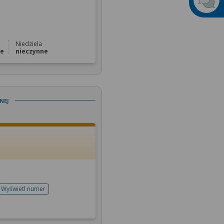
Niedziela
ne
nieczynne
nej
Wyświetl numer
telefonu do rejestracji