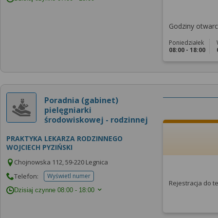
Godziny otwarci
Poniedziałek
08:00 - 18:00
Poradnia (gabinet)
pielęgniarki
środowiskowej - rodzinnej
PRAKTYKA LEKARZA RODZINNEGO
WOJCIECH PYZIŃSKI
Chojnowska 112, 59-220 Legnica
Telefon:
Wyświetl numer
telefonu do placowki
Rejestracja do 
Dzisiaj czynne
08:00 - 18:00