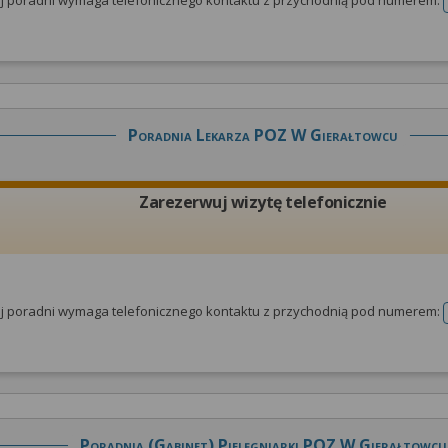
tej poradni wymaga telefonicznego kontaktu z przychodnią pod numerem:
Poradnia Lekarza POZ W Gierałtowcu
Zarezerwuj wizytę telefonicznie
tej poradni wymaga telefonicznego kontaktu z przychodnią pod numerem:
Poradnia (gabinet) Pielęgniarki POZ W Gierałtowcu