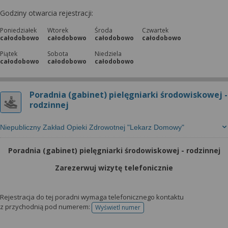
Godziny otwarcia rejestracji:
Poniedziałek
Wtorek
Środa
Czwartek
całodobowo
całodobowo
całodobowo
całodobowo
Piątek
Sobota
Niedziela
całodobowo
całodobowo
całodobowo
Poradnia (gabinet) pielęgniarki środowiskowej -
rodzinnej
Niepubliczny Zakład Opieki Zdrowotnej "Lekarz Domowy"
Poradnia (gabinet) pielęgniarki środowiskowej - rodzinnej
Zarezerwuj wizytę telefonicznie
Rejestracja do tej poradni wymaga telefonicznego kontaktu
z przychodnią pod numerem:
Wyświetl numer
telefonu do rejestracji