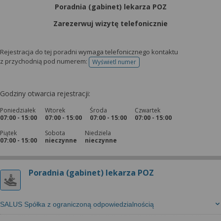
wyrażoną zgodę możesz w każdej chwili cofnąć,
Poradnia (gabinet) lekarza POZ
możesz też wycofać zgodę na przetwarzanie Twoich
danych tylko w niektórych celach. Jeżeli chcesz
Zarezerwuj wizytę telefonicznie
dowiedzieć się więcej lub chcesz przeprowadzić
konfigurację szczegółową, to możesz tego dokonać
Rejestracja do tej poradni wymaga telefonicznego kontaktu
za pomocą „Ustawień zaawansowanych”.
z przychodnią pod numerem:
Wyświetl numer
telefonu do rejestracji
Więcej informacji na temat wykorzystywania
narzędzi zewnętrznych w naszym serwisie
Godziny otwarcia rejestracji:
znajdziesz w Regulaminie Serwisu.
Poniedziałek
Wtorek
Środa
Czwartek
07:00 - 15:00
07:00 - 15:00
07:00 - 15:00
07:00 - 15:00
Piątek
Sobota
Niedziela
07:00 - 15:00
nieczynne
nieczynne
Poradnia (gabinet) lekarza POZ
SALUS Spółka z ograniczoną odpowiedzialnością