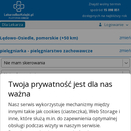
Znajdź wolny termin
spośród
15 098 851
dostępnych na najbliższy rok
Dla Lekarza
Logowanie
miast
zmień
specja
zmień
Twoja prywatność jest dla nas
ważna
Nie znaleźliśmy żadnych lekarzy w promieniu
25 km
, dlatego
Nasz serwis wykorzystuje mechanizmy między
zwiększyliśmy promień wyszukiwania do
50 km
.
innymi takie jak cookies (ciasteczka), Web Storage i
inne, które służą m.in. do zapewnienia optymalnej
obsługi podczas wizyty w naszym serwisie.