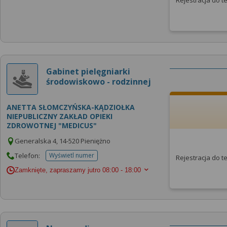
Rejestracja do 
Gabinet pielęgniarki
środowiskowo - rodzinnej
ANETTA SŁOMCZYŃSKA-KĄDZIOŁKA
NIEPUBLICZNY ZAKŁAD OPIEKI
ZDROWOTNEJ "MEDICUS"
Generalska 4, 14-520 Pieniężno
Telefon:
Wyświetl numer
Rejestracja do 
telefonu do placowki
Zamknięte, zapraszamy jutro
08:00 - 18:00