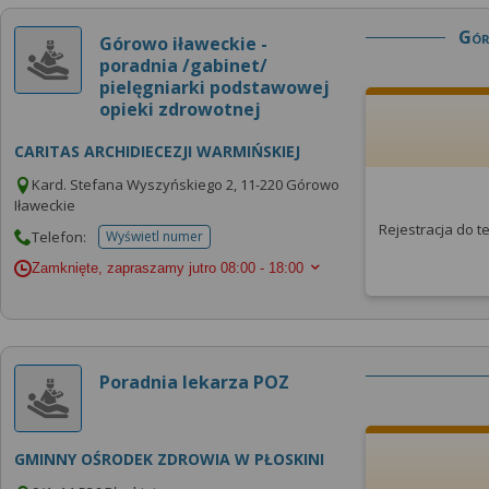
Gór
Górowo iławeckie -
poradnia /gabinet/
pielęgniarki podstawowej
opieki zdrowotnej
CARITAS ARCHIDIECEZJI WARMIŃSKIEJ
Kard. Stefana Wyszyńskiego 2, 11-220 Górowo
Iławeckie
Rejestracja do 
Telefon:
Wyświetl numer
telefonu do placowki
Zamknięte, zapraszamy jutro
08:00 - 18:00
Poradnia lekarza POZ
GMINNY OŚRODEK ZDROWIA W PŁOSKINI