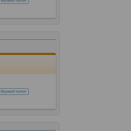
Wyświetl numer
telefonu do rejestracji
Wyświetl numer
telefonu do rejestracji