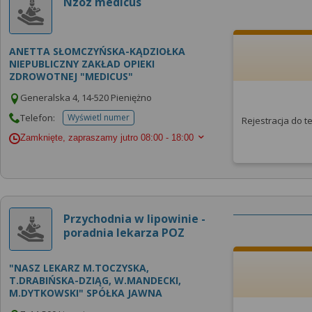
Nzoz medicus
ANETTA SŁOMCZYŃSKA-KĄDZIOŁKA
NIEPUBLICZNY ZAKŁAD OPIEKI
ZDROWOTNEJ "MEDICUS"
Generalska 4, 14-520 Pieniężno
Telefon:
Wyświetl numer
Rejestracja do 
telefonu do placowki
Zamknięte, zapraszamy jutro
08:00 - 18:00
Przychodnia w lipowinie -
poradnia lekarza POZ
"NASZ LEKARZ M.TOCZYSKA,
T.DRABIŃSKA-DZIĄG, W.MANDECKI,
M.DYTKOWSKI" SPÓŁKA JAWNA