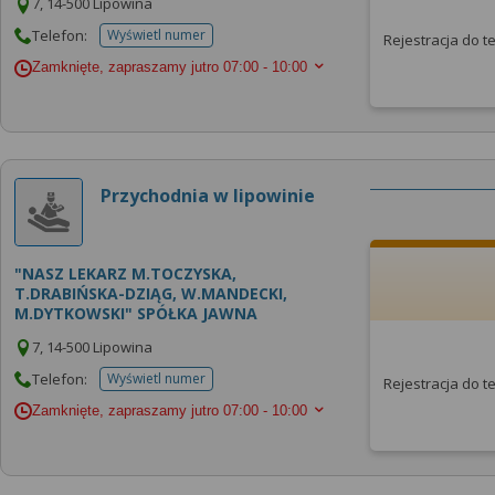
7, 14-500 Lipowina
Telefon:
Wyświetl numer
Rejestracja do 
telefonu do placowki
Zamknięte, zapraszamy jutro
07:00 - 10:00
Przychodnia w lipowinie
"NASZ LEKARZ M.TOCZYSKA,
T.DRABIŃSKA-DZIĄG, W.MANDECKI,
M.DYTKOWSKI" SPÓŁKA JAWNA
7, 14-500 Lipowina
Telefon:
Wyświetl numer
Rejestracja do 
telefonu do placowki
Zamknięte, zapraszamy jutro
07:00 - 10:00