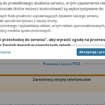
dna do prawidłowego działania serwisu, w tym zapewnienia 
Zarezerwuj wizytę telefonicznie
zostałe (które możesz kontrolować) są wykorzystywane do:
wych funkcjonalności usprawniających działanie naszego serwisu,
jaki sposób korzystasz z naszej strony,
ośredniego i wyświetlania reklam, w tym reklam spersonalizowanych
unkcji mediów społecznościowych.
tej poradni wymaga telefonicznego kontaktu z przychodnią pod numerem:
 i przechodzę do serwisu”, aby wyrazić zgodę na przetwa
w Twoich danych w powyższych celach.
sowane
Akceptuję i pr
nie zgody jest dobrowolne, a wyrażoną zgodę możesz w każd
zgodę na przetwarzanie Twoich danych tylko w niektórych ce
Poradnia Lekarza POZ
cej lub chcesz przeprowadzić konfigurację szczegółową, to 
eń zaawansowanych”.
na temat wykorzystywania narzędzi zewnętrznych w naszym se
Zarezerwuj wizytę telefonicznie
isu.