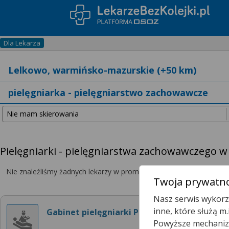
Dla Lekarza
Pielęgniarki - pielęgniarstwa zachowawczego w
Nie znaleźliśmy żadnych lekarzy w promieniu
25 km
, dlatego zwię
Twoja prywatno
Nasz serwis wykorzy
inne, które służą m
Gabinet pielęgniarki POZ
Powyższe mechanizm