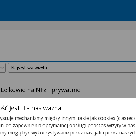
 Lelkowie na NFZ i prywatnie
kszyliśmy promień wyszukiwania do
50 km
.
ść jest dla nas ważna
stuje mechanizmy między innymi takie jak cookies (ciastecz
Gabinet Pielęgniarki POZ
.in. do zapewnienia optymalnej obsługi podczas wizyty w nas
y mogą być wykorzystywane przez nas, jak i przez naszyc