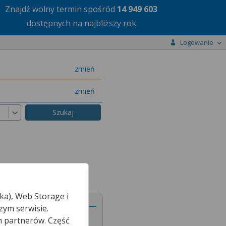
Znajdź wolny termin
spośród
14 949 603
dostępnych na najbliższy rok
Logowanie
miasto
zmień
specjalizację
zmień
ka), Web Storage i
zym serwisie.
h partnerów. Część